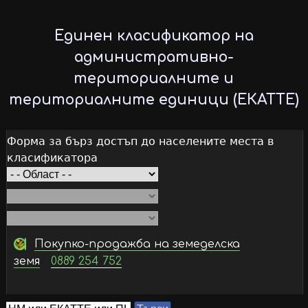
Skip
to
Единен класификатор на
main
административно-
content
териториалните и
териториалните единици (ЕКАТТЕ)
Форма за бърз достъп до населените места в
класификатора
Покупко-продажба на земеделска
земя
0889 254 752