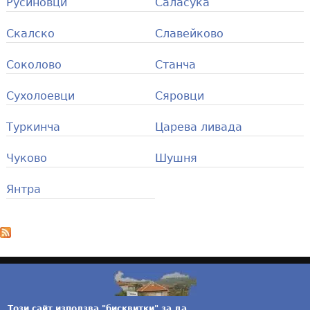
Русиновци
Саласука
Скалско
Славейково
Соколово
Станча
Сухолоевци
Сяровци
Туркинча
Царева ливада
Чуково
Шушня
Янтра
Този сайт използва "бисквитки" за да