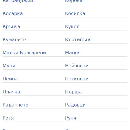
Катранджии
Керека
Косарка
Косилка
Крънча
Кукля
Куманите
Къртипъня
Малки Българени
Маноя
Муця
Нейчовци
Пейна
Петковци
Плачка
Пърша
Раданчето
Радовци
Ритя
Руня