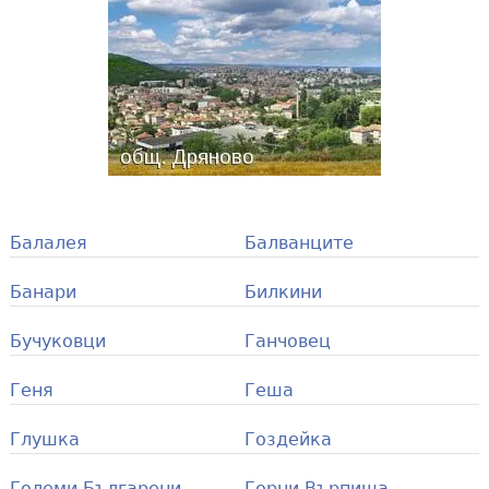
Балалея
Балванците
Банари
Билкини
Бучуковци
Ганчовец
Геня
Геша
Глушка
Гоздейка
Големи Българени
Горни Върпища