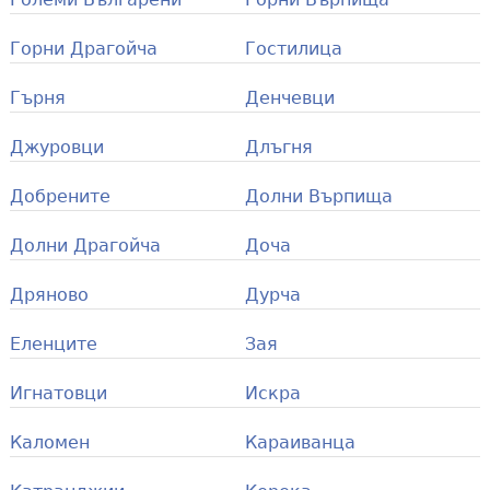
Горни Драгойча
Гостилица
Гърня
Денчевци
Джуровци
Длъгня
Добрените
Долни Върпища
Долни Драгойча
Доча
Дряново
Дурча
Еленците
Зая
Игнатовци
Искра
Каломен
Караиванца