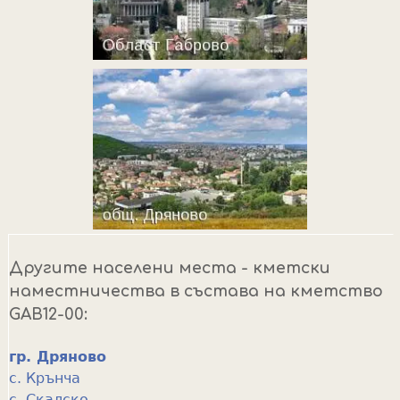
Другите населени места - кметски
наместничества в състава на кметство
GAB12-00:
гр. Дряново
с. Крънча
с. Скалско