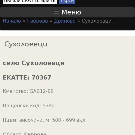
Т
S
ъ
Меню
р
e
Начало
»
Габрово
»
Дряново
»
Сухолоевци
с
a
Y
и
r
o
Сухолоевци
c
u
h
a
f
село Сухолоевци
r
o
e
EKATTE:
70367
r
h
m
Кметство:
GAB12-00
e
r
Пощенски код:
5380
e
Надм. височина, м:
500 - 699 вкл.
Област:
Габрово