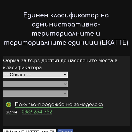
Skip
to
Единен класификатор на
main
административно-
content
териториалните и
териториалните единици (ЕКАТТЕ)
Форма за бърз достъп до населените места в
класификатора
Покупко-продажба на земеделска
земя
0889 254 752