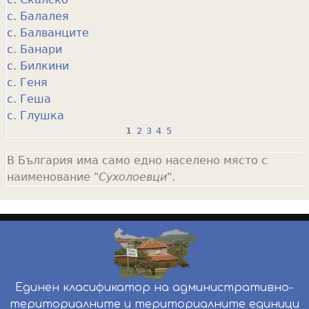
с. Балалея
с. Балванците
с. Банари
с. Билкини
с. Геня
с. Геша
с. Глушка
1
2
3
4
5
P
В България има само едно населено място с
a
наименование "
Сухолоевци
".
g
e
s
Единен класификатор на административно-
териториалните и териториалните единици