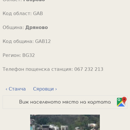
Код област:
GAB
Община:
Дряново
Код община:
GAB12
Регион:
BG32
Телефон пощенска станция:
067 232 213
‹ Станча
Сяровци ›
Виж населеното място на картата