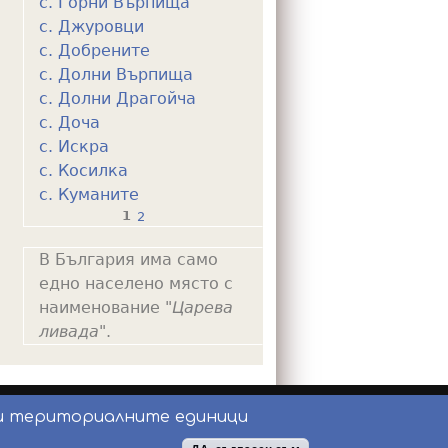
с. Горни Върпища
с. Джуровци
с. Добрените
с. Долни Върпища
с. Долни Драгойча
с. Доча
с. Искра
с. Косилка
с. Куманите
1
2
P
В България има само
a
едно населено място с
g
наименование "
Царева
e
ливада
".
s
и териториалните единици
ползване