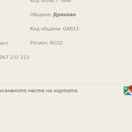
Код област:
GAB
o
r
Община:
Дряново
Код община:
GAB12
Регион:
BG32
вкл.
067 232 213
аселеното място на картата