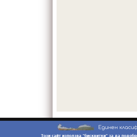
Единен класи
Този сайт използва "бисквитки" за да подоб