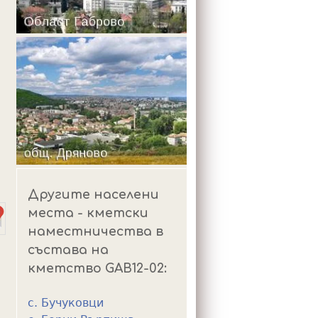
m
Другите населени
места - кметски
наместничества в
състава на
кметство GAB12-02:
с. Бучуковци