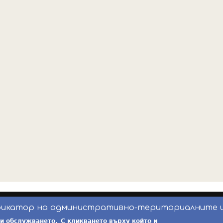
фикатор на административно-териториалните 
инж. Бойчо Добрев
-
ekatte.com
-
условия за 
ри обслужването.
С кликването върху който и