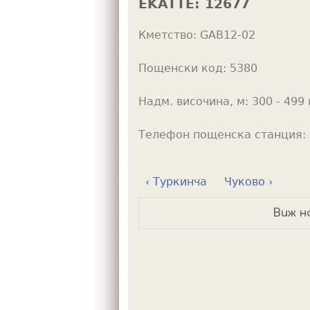
EKATTE:
12677
h
Кметство:
GAB12-02
e
r
Пощенски код:
5380
e
Надм. височина, м:
300 - 499 
Телефон пощенска станция:
‹ Туркинча
Чуково ›
Виж н