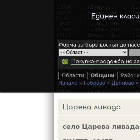
Единен клас
Форма за бърз достъп до нас
Покупко-продажба на зе
Области
Общини
Райони
Начало
»
Габрово
»
Дряново
Y
o
Царева ливада
u
a
село Царева ливада
r
e