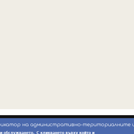
фикатор на административно-териториалните 
инж. Бойчо Добрев
-
ekatte.com
-
условия за 
ри обслужването.
С кликването върху който и