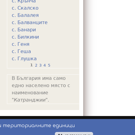
с. Крънча
с. Скалско
с. Балалея
с. Балванците
с. Банари
с. Билкини
с. Геня
с. Геша
с. Глушка
1
2
3
4
5
P
В България има само
a
едно населено място с
g
наименование
e
"
Катранджии
".
s
и териториалните единици
ползване