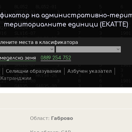
Skip
to
ификатор на административно-тери
main
териториалните единици (ЕКАТТЕ)
content
елените места в класификатора
меделска земя
0889 254 752
Селищни образувания
Азбучен указател
S
»
Катранджии
e
a
r
c
h
Област:
Габрово
f