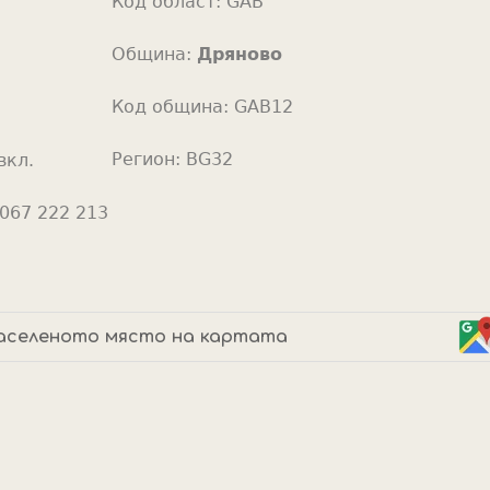
Код област:
GAB
o
r
Община:
Дряново
Код община:
GAB12
Регион:
BG32
вкл.
067 222 213
аселеното място на картата