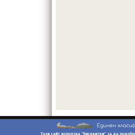
Единен класи
Този сайт използва "бисквитки" за да подоб