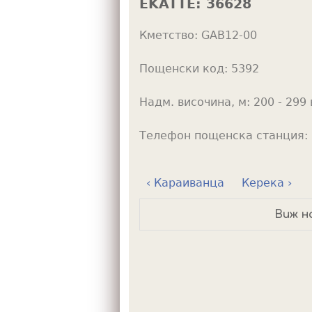
EKATTE:
36628
h
Кметство:
GAB12-00
e
r
Пощенски код:
5392
e
Надм. височина, м:
200 - 299 
Телефон пощенска станция:
‹ Караиванца
Керека ›
Виж н