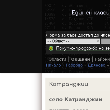
Единен клас
Форма за бърз достъп до нас
Покупко-продажба на зе
Области
Общини
Райони
Начало
»
Габрово
»
Дряново
Y
o
Катранджии
u
a
село Катранджии
r
e