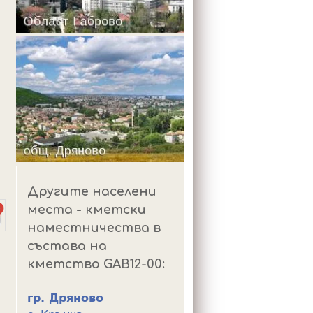
m
Другите населени
места - кметски
наместничества в
състава на
кметство GAB12-00:
гр. Дряново