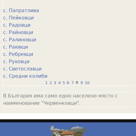
с. Папратлива
с. Пейковци
с. Радовци
с. Райновци
с. Ралиновци
с. Раювци
с. Ребревци
с. Руховци
с. Светославци
с. Средни колиби
1
2
3
4
5
6
7
8
9
10
P
В България има само едно населено място с
a
наименование "
Червенковци
".
g
e
s