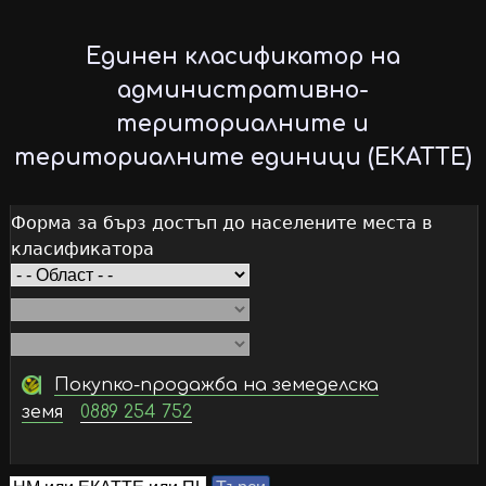
Skip
to
Единен класификатор на
main
административно-
content
териториалните и
териториалните единици (ЕКАТТЕ)
Форма за бърз достъп до населените места в
класификатора
Покупко-продажба на земеделска
земя
0889 254 752