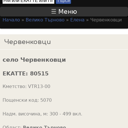
Т
S
ъ
Меню
р
e
Начало
»
Велико Търново
»
Елена
»
Червенковци
с
a
Y
и
r
o
Червенковци
c
u
h
a
f
село Червенковци
r
o
e
EKATTE:
80515
r
h
m
Кметство:
VTR13-00
e
r
Пощенски код:
5070
e
Надм. височина, м:
300 - 499 вкл.
Област:
Велико Търново