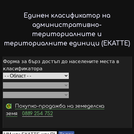
Skip
to
Единен класификатор на
main
административно-
content
териториалните и
териториалните единици (ЕКАТТЕ)
Форма за бърз достъп до населените места в
класификатора
Покупко-продажба на земеделска
земя
0889 254 752