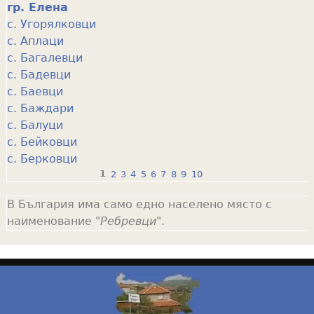
гр. Елена
с. Угорялковци
с. Аплаци
с. Багалевци
с. Бадевци
с. Баевци
с. Баждари
с. Балуци
с. Бейковци
с. Берковци
1
2
3
4
5
6
7
8
9
10
P
В България има само едно населено място с
a
наименование "
Ребревци
".
g
e
s