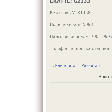
EKATTE:
62133
h
Кметство:
VTR13-00
e
r
Пощенски код:
5098
e
Надм. височина, м:
700 - 999 
Телефон пощенска станция:
‹ Райновци
Раювци ›
Виж н