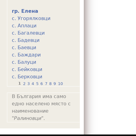
гр. Елена
с. Угорялковци
с. Аплаци
с. Багалевци
с. Бадевци
с. Баевци
с. Баждари
с. Балуци
с. Бейковци
с. Берковци
1
2
3
4
5
6
7
8
9
10
P
В България има само
a
едно населено място с
g
наименование
e
"
Ралиновци
".
s