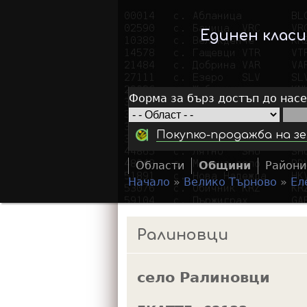
Единен клас
Форма за бърз достъп до нас
Покупко-продажба на зе
Области
Общини
Райони
Начало
»
Велико Търново
»
Ел
Y
o
Ралиновци
u
a
село Ралиновци
r
e