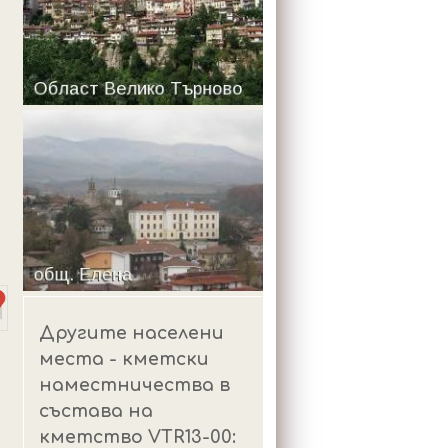
m
Другите населени
места - кметски
наместничества в
състава на
кметство VTR13-00: