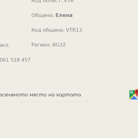
Код област:
VTR
o
r
Община:
Елена
Код община:
VTR13
Регион:
BG32
вкл.
061 518 457
аселеното място на картата