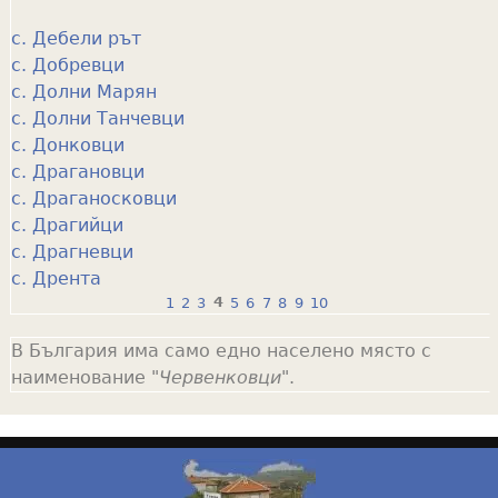
с. Дебели рът
с. Добревци
с. Долни Марян
с. Долни Танчевци
с. Донковци
с. Драгановци
с. Драганосковци
с. Драгийци
с. Драгневци
с. Дрента
1
2
3
4
5
6
7
8
9
10
P
В България има само едно населено място с
a
наименование "
Червенковци
".
g
e
s