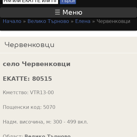
Т
S
ъ
Меню
р
e
Начало
»
Велико Търново
»
Елена
»
Червенковци
с
a
Y
и
r
o
Червенковци
c
u
h
a
f
село Червенковци
r
o
e
EKATTE:
80515
r
h
m
Кметство:
VTR13-00
e
r
Пощенски код:
5070
e
Надм. височина, м:
300 - 499 вкл.
Област:
Велико Търново