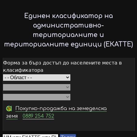
Skip
to
Единен класификатор на
main
административно-
content
териториалните и
териториалните единици (ЕКАТТЕ)
Форма за бърз достъп до населените места в
класификатора
Покупко-продажба на земеделска
земя
0889 254 752