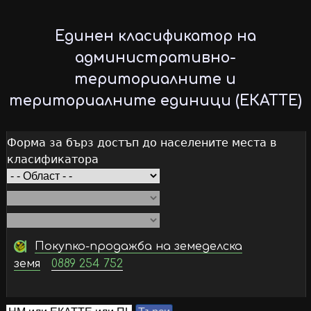
Skip
to
Единен класификатор на
main
административно-
content
териториалните и
териториалните единици (ЕКАТТЕ)
Форма за бърз достъп до населените места в
класификатора
Покупко-продажба на земеделска
земя
0889 254 752