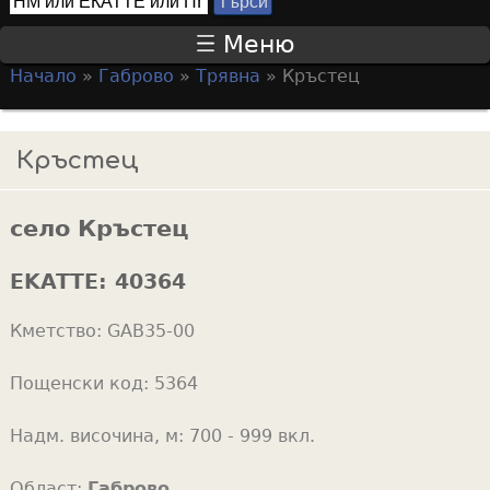
Т
S
ъ
Меню
р
e
Начало
»
Габрово
»
Трявна
»
Кръстец
с
a
Y
и
r
o
Кръстец
c
u
h
a
f
село Кръстец
r
o
e
EKATTE:
40364
r
h
m
Кметство:
GAB35-00
e
r
Пощенски код:
5364
e
Надм. височина, м:
700 - 999 вкл.
Област:
Габрово