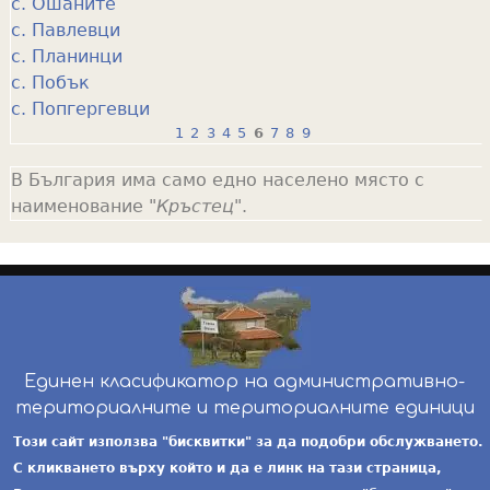
с. Ошаните
с. Павлевци
с. Планинци
с. Побък
с. Попгергевци
1
2
3
4
5
6
7
8
9
P
В България има само едно населено място с
a
наименование "
Кръстец
".
g
e
s
Единен класификатор на административно-
териториалните и териториалните единици
инж. Бойчо Добрев
-
ekatte.com
-
условия за
Този сайт използва "бисквитки" за да подобри обслужването.
ползване
С кликването върху който и да е линк на тази страница,