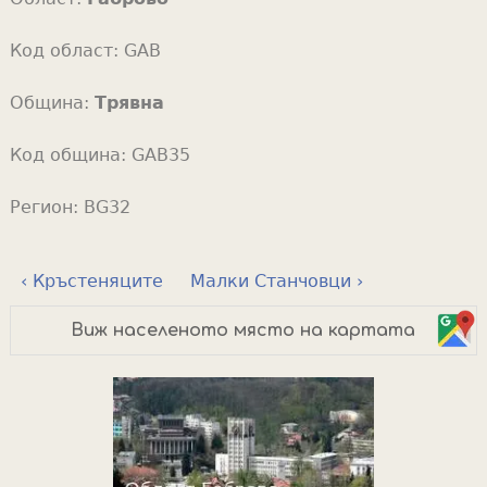
Код област:
GAB
Община:
Трявна
Код община:
GAB35
Регион:
BG32
‹ Кръстеняците
Малки Станчовци ›
Виж населеното място на картата