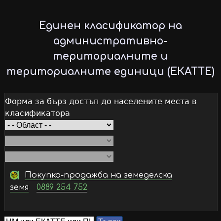
Skip
to
Единен класификатор на
main
административно-
content
териториалните и
териториалните единици (ЕКАТТЕ)
Форма за бърз достъп до населените места в
класификатора
Покупко-продажба на земеделска
земя
0889 254 752