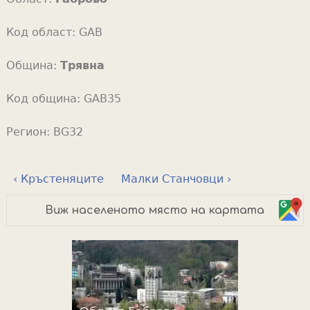
Код област:
GAB
Община:
Трявна
Код община:
GAB35
Регион:
BG32
‹ Кръстеняците
Малки Станчовци ›
Виж населеното място на картата