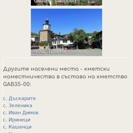
Другите населени места - кметски
наместничества в състава на кметство
GAB35-00:
с. Дъскарите
с. Зеленика
с. Иван Димов
с. Иринеци
с. Кашенци