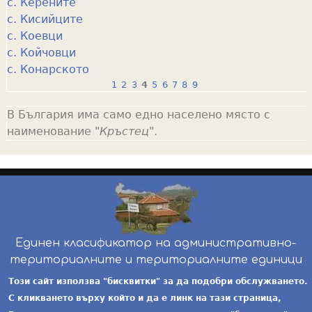
с. Керените
с. Кисийците
с. Коевци
с. Койчовци
с. Конарското
1
2
3
4
5
6
7
8
9
P
В България има само едно населено място с
a
наименование "
Кръстец
".
g
e
s
Единен класификатор на административно-
териториалните и териториалните единици
инж. Бойчо Добрев
-
ekatte.com
-
условия за
Този сайт използва "бисквитки" за да подобри обслужването.
ползване
С кликването върху който и да е линк на тази страница,