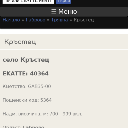
Т
S
ъ
Меню
р
e
Начало
»
Габрово
»
Трявна
»
Кръстец
с
a
Y
и
r
o
Кръстец
c
u
h
a
f
село Кръстец
r
o
e
EKATTE:
40364
r
h
m
Кметство:
GAB35-00
e
r
Пощенски код:
5364
e
Надм. височина, м:
700 - 999 вкл.
Област:
Габрово