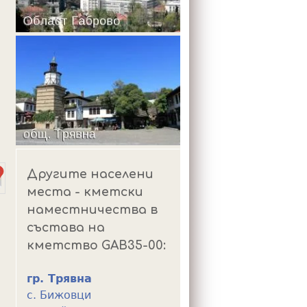
m
Другите населени
места - кметски
наместничества в
състава на
кметство GAB35-00:
гр. Трявна
с. Бижовци