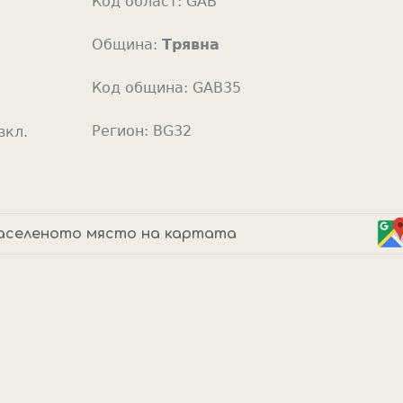
Код област:
GAB
o
r
Община:
Трявна
Код община:
GAB35
Регион:
BG32
вкл.
аселеното място на картата