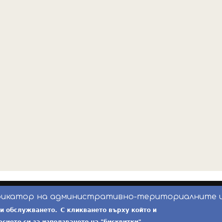
фикатор на административно-териториалните 
инж. Бойчо Добрев
-
ekatte.com
-
условия за 
ри обслужването.
С кликването върху който и