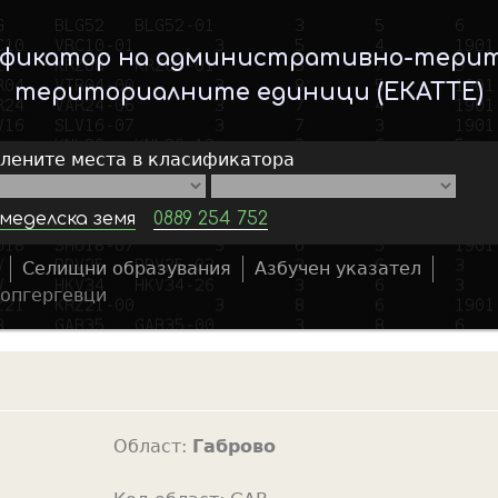
Skip
to
ификатор на административно-тери
main
териториалните единици (ЕКАТТЕ)
content
елените места в класификатора
меделска земя
0889 254 752
Селищни образувания
Азбучен указател
S
опгергевци
e
a
r
c
h
Област:
Габрово
f