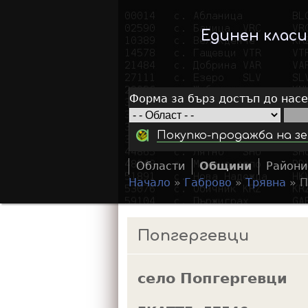
Единен клас
Форма за бърз достъп до нас
Покупко-продажба на зе
Области
Общини
Райони
Начало
»
Габрово
»
Трявна
»
П
Y
o
Попгергевци
u
a
село Попгергевци
r
e