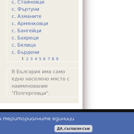
с. Стайновци
с. Фъртуни
с. Азманите
с. Армянковци
с. Бангейци
с. Бахреци
с. Белица
с. Бърдени
1
2
3
4
5
6
7
8
9
P
В България има само
a
едно населено място с
g
наименование
e
"
Попгергевци
".
s
и териториалните единици
ползване
ДА, съгласен съм