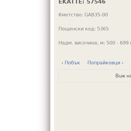
EKATTE:
57546
h
Кметство:
GAB35-00
e
r
Пощенски код:
5365
e
Надм. височина, м:
500 - 699 
‹ Побък
Попрайковци ›
Виж н