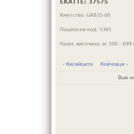
EKATTE:
37575
h
Кметство:
GAB35-00
e
r
Пощенски код:
5365
e
Надм. височина, м:
500 - 699 
‹ Кисийците
Койчовци ›
Виж н