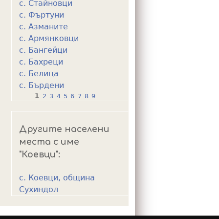
с. Стайновци
с. Фъртуни
с. Азманите
с. Армянковци
с. Бангейци
с. Бахреци
с. Белица
с. Бърдени
1
2
3
4
5
6
7
8
9
P
a
Другите населени
g
места с име
e
"Коевци":
s
с. Коевци, община
Сухиндол