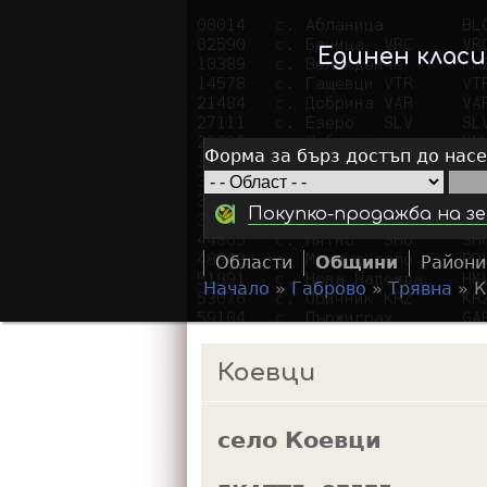
Единен клас
Форма за бърз достъп до нас
Покупко-продажба на зе
Области
Общини
Райони
Начало
»
Габрово
»
Трявна
»
К
Y
o
Коевци
u
a
село Коевци
r
e