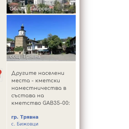
m
Другите населени
места - кметски
наместничества в
състава на
кметство GAB35-00:
гр. Трявна
с. Бижовци