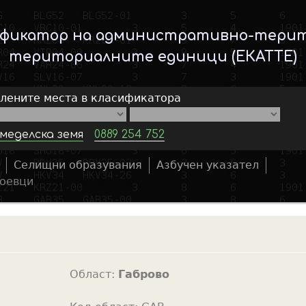
Skip
to
ификатор на административно-тери
main
териториалните единици (ЕКАТТЕ)
content
елените места в класификатора
меделска земя
0889 254 752
Селищни образувания
Азбучен указател
S
оевци
e
a
r
c
h
Област:
Габрово
f