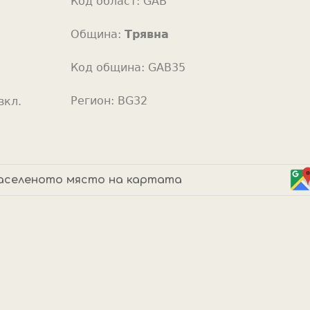
Код област:
GAB
o
r
Община:
Трявна
Код община:
GAB35
Регион:
BG32
вкл.
аселеното място на картата