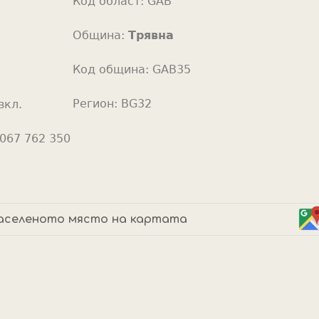
Код област:
GAB
o
r
Община:
Трявна
Код община:
GAB35
Регион:
BG32
вкл.
067 762 350
аселеното място на картата