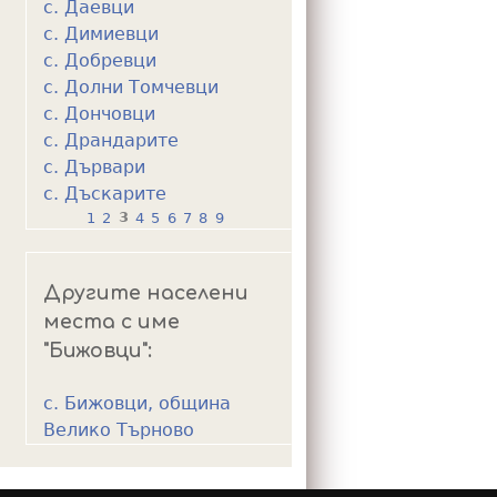
с. Даевци
с. Димиевци
с. Добревци
с. Долни Томчевци
с. Дончовци
с. Драндарите
с. Дървари
с. Дъскарите
1
2
3
4
5
6
7
8
9
P
a
Другите населени
g
места с име
e
"Бижовци":
s
с. Бижовци, община
Велико Търново