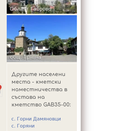
m
Другите населени
места - кметски
наместничества в
състава на
кметство GAB35-00:
с. Горни Дамяновци
с. Горяни