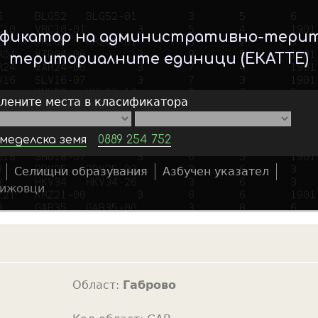
Skip
to
ификатор на административно-тери
main
териториалните единици (ЕКАТТЕ)
content
елените места в класификатора
меделска земя
0889 254 752
Селищни образувания
Азбучен указател
S
ижовци
e
a
r
c
h
Област:
Габрово
f