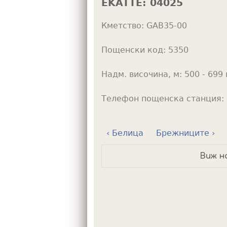
EKATTE:
04025
h
Кметство:
GAB35-00
e
r
Пощенски код:
5350
e
Надм. височина, м:
500 - 699 
Телефон пощенска станция:
‹ Белица
Брежниците ›
Виж н