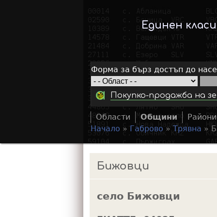
Единен клас
Форма за бърз достъп до нас
Покупко-продажба на зе
Области
Общини
Райони
Начало
»
Габрово
»
Трявна
»
Б
Y
o
Бижовци
u
a
село Бижовци
r
e