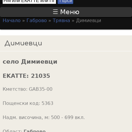
Т
S
ъ
Меню
р
e
Начало
»
Габрово
»
Трявна
»
Димиевци
с
a
Y
и
r
o
Димиевци
c
u
h
a
f
село Димиевци
r
o
e
EKATTE:
21035
r
h
m
Кметство:
GAB35-00
e
r
Пощенски код:
5363
e
Надм. височина, м:
500 - 699 вкл.
Област:
Габрово