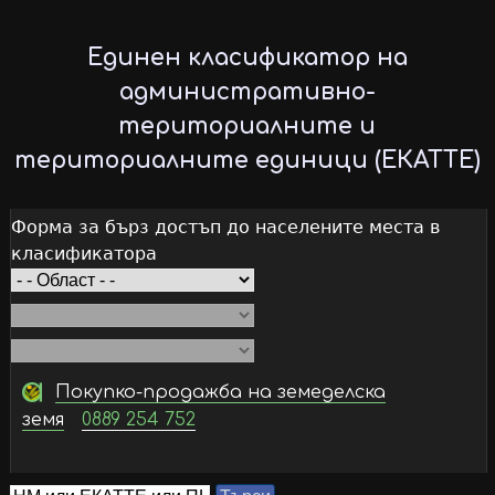
Skip
to
Единен класификатор на
main
административно-
content
териториалните и
териториалните единици (ЕКАТТЕ)
Форма за бърз достъп до населените места в
класификатора
Покупко-продажба на земеделска
земя
0889 254 752