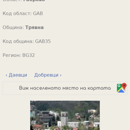
Код област:
GAB
Община:
Трявна
Код община:
GAB35
Регион:
BG32
‹ Даевци
Добревци ›
Виж населеното място на картата