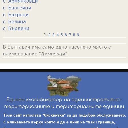
с. Армянковци
с. Бангейци
с. Бахреци
с. Белица
с. Бърдени
1
2
3
4
5
6
7
8
9
P
В България има само едно населено място с
a
наименование "
Димиевци
".
g
e
s
Единен класификатор на административно-
териториалните и териториалните единици
инж. Бойчо Добрев
-
ekatte.com
-
условия за
Този сайт използва "бисквитки" за да подобри обслужването.
ползване
С кликването върху който и да е линк на тази страница,