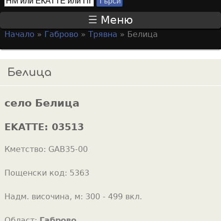
Т
S
ъ
Меню
р
e
Начало
»
Габрово
»
Трявна
»
Белица
с
a
Y
и
r
o
Белица
c
u
h
a
f
село Белица
r
o
e
EKATTE:
03513
r
h
m
Кметство:
GAB35-00
e
r
Пощенски код:
5363
e
Надм. височина, м:
300 - 499 вкл.
Област:
Габрово