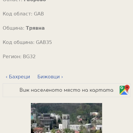
Код област:
GAB
Община:
Трявна
Код община:
GAB35
Регион:
BG32
‹ Бахреци
Бижовци ›
Виж населеното място на картата