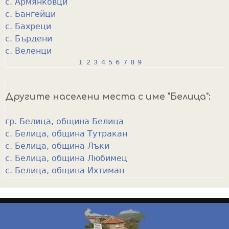
с. Армянковци
с. Бангейци
с. Бахреци
с. Бърдени
с. Веленци
1
2
3
4
5
6
7
8
9
P
a
Другите населени места с име "Белица":
g
e
гр. Белица, община Белица
с. Белица, община Тутракан
s
с. Белица, община Лъки
с. Белица, община Любимец
с. Белица, община Ихтиман