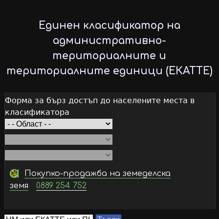
Skip
to
Единен класификатор на
main
административно-
content
териториалните и
териториалните единици (ЕКАТТЕ)
Форма за бърз достъп до населените места в
класификатора
Покупко-продажба на земеделска
земя
0889 254 752