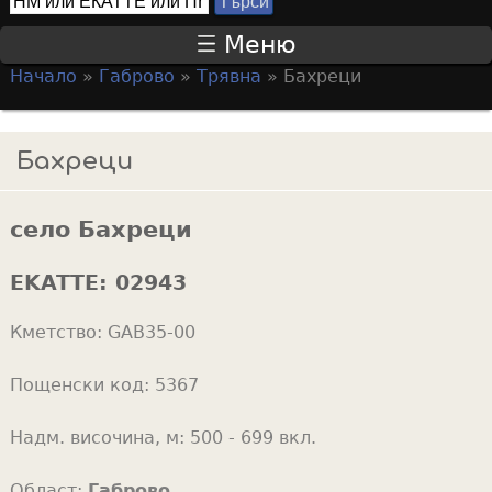
Т
S
ъ
Меню
р
e
Начало
»
Габрово
»
Трявна
»
Бахреци
с
a
Y
и
r
o
Бахреци
c
u
h
a
f
село Бахреци
r
o
e
EKATTE:
02943
r
h
m
Кметство:
GAB35-00
e
r
Пощенски код:
5367
e
Надм. височина, м:
500 - 699 вкл.
Област:
Габрово