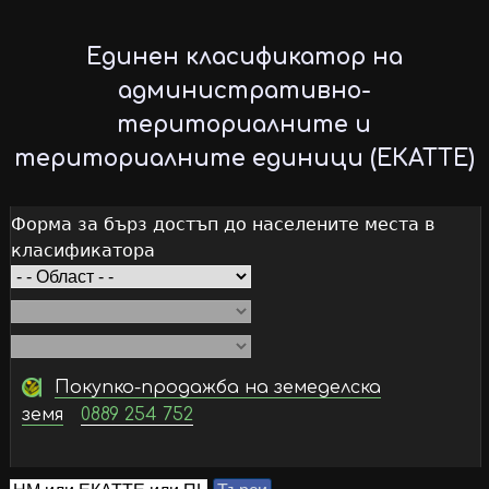
Skip
to
Единен класификатор на
main
административно-
content
териториалните и
териториалните единици (ЕКАТТЕ)
Форма за бърз достъп до населените места в
класификатора
Покупко-продажба на земеделска
земя
0889 254 752