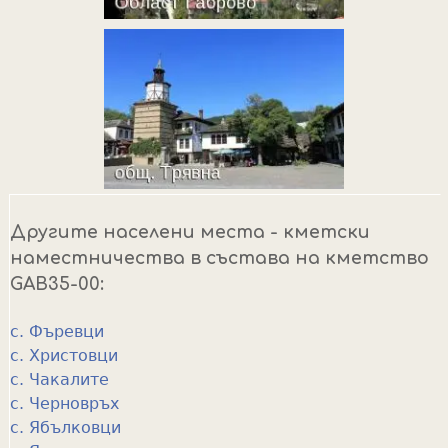
Другите населени места - кметски
наместничества в състава на кметство
GAB35-00:
с. Фъревци
с. Христовци
с. Чакалите
с. Черновръх
с. Ябълковци