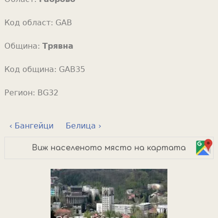
Код област:
GAB
Община:
Трявна
Код община:
GAB35
Регион:
BG32
‹ Бангейци
Белица ›
Виж населеното място на картата