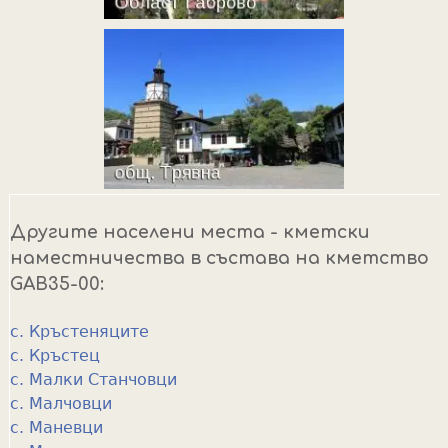
Другите населени места - кметски
наместничества в състава на кметство
GAB35-00:
с. Кръстеняците
с. Кръстец
с. Малки Станчовци
с. Малчовци
с. Маневци