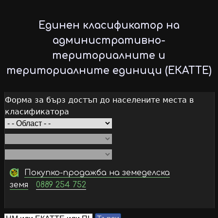
Skip
to
Единен класификатор на
main
административно-
content
териториалните и
териториалните единици (ЕКАТТЕ)
Форма за бърз достъп до населените места в
класификатора
Покупко-продажба на земеделска
земя
0889 254 752