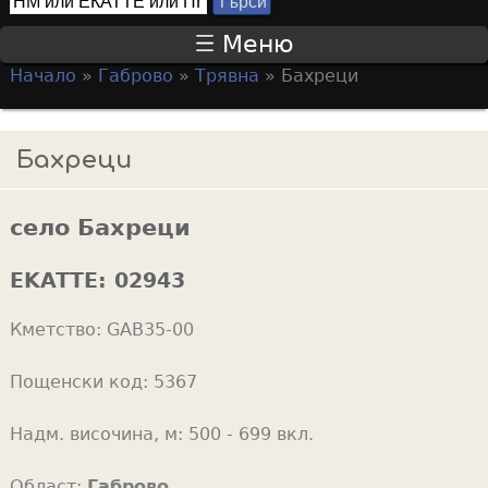
Т
S
ъ
Меню
р
e
Начало
»
Габрово
»
Трявна
»
Бахреци
с
a
Y
и
r
o
Бахреци
c
u
h
a
f
село Бахреци
r
o
e
EKATTE:
02943
r
h
m
Кметство:
GAB35-00
e
r
Пощенски код:
5367
e
Надм. височина, м:
500 - 699 вкл.
Област:
Габрово