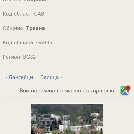
Код област:
GAB
Община:
Трявна
Код община:
GAB35
Регион:
BG32
‹ Бангейци
Белица ›
Виж населеното място на картата