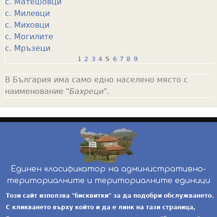
с. Матешовци
с. Милевци
с. Миховци
с. Могилите
с. Мръзеци
1
2
3
4
5
6
7
8
9
P
В България има само едно населено място с
a
наименование "
Бахреци
".
g
e
s
Единен класификатор на административно-
териториалните и териториалните единици
инж. Бойчо Добрев
-
ekatte.com
-
условия за
Този сайт използва "бисквитки" за да подобри обслужването.
ползване
С кликването върху който и да е линк на тази страница,