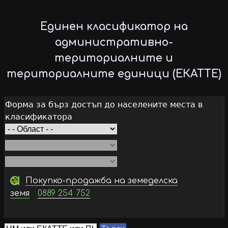
Skip
to
Единен класификатор на
main
административно-
content
териториалните и
териториалните единици (ЕКАТТЕ)
Форма за бърз достъп до населените места в
класификатора
Покупко-продажба на земеделска
земя
0889 254 752