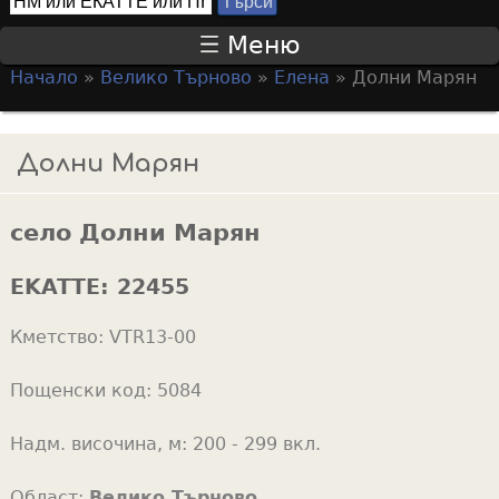
Т
S
ъ
Меню
р
e
Начало
»
Велико Търново
»
Елена
»
Долни Марян
с
a
Y
и
r
o
Долни Марян
c
u
h
a
f
село Долни Марян
r
o
e
EKATTE:
22455
r
h
m
Кметство:
VTR13-00
e
r
Пощенски код:
5084
e
Надм. височина, м:
200 - 299 вкл.
Област:
Велико Търново