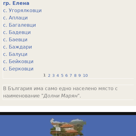
гр. Елена
с. Угорялковци
с. Аплаци
с. Багалевци
с. Бадевци
с. Баевци
с. Баждари
с. Балуци
с. Бейковци
с. Берковци
1
2
3
4
5
6
7
8
9
10
P
В България има само едно населено място с
a
наименование "
Долни Марян
".
g
e
s