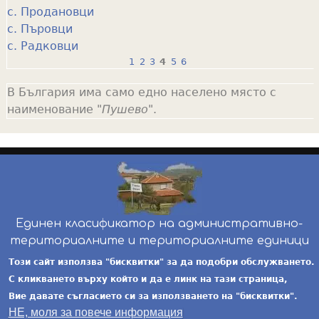
с. Продановци
с. Пъровци
с. Радковци
1
2
3
4
5
6
P
В България има само едно населено място с
a
наименование "
Пушево
".
g
e
s
Единен класификатор на административно-
териториалните и териториалните единици
инж. Бойчо Добрев
-
ekatte.com
-
условия за
Този сайт използва "бисквитки" за да подобри обслужването.
ползване
С кликването върху който и да е линк на тази страница,
Вие давате съгласието си за използването на "бисквитки".
НЕ, моля за повече информация