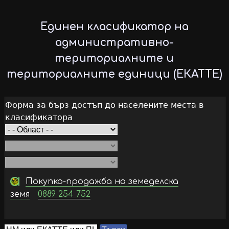
Skip
to
Единен класификатор на
main
административно-
content
териториалните и
териториалните единици (ЕКАТТЕ)
Форма за бърз достъп до населените места в
класификатора
Покупко-продажба на земеделска
земя
0889 254 752