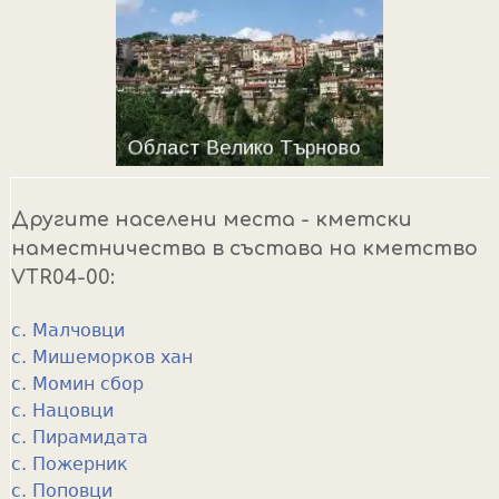
Другите населени места - кметски
наместничества в състава на кметство
VTR04-00:
с. Малчовци
с. Мишеморков хан
с. Момин сбор
с. Нацовци
с. Пирамидата
с. Пожерник
с. Поповци