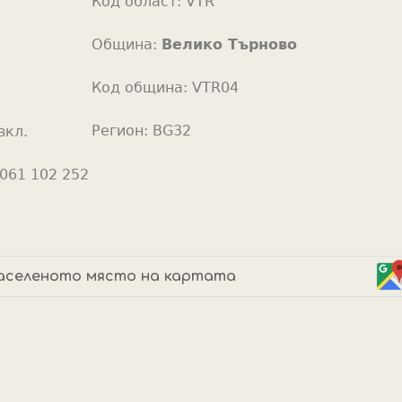
Код област:
VTR
o
r
Община:
Велико Търново
Код община:
VTR04
Регион:
BG32
вкл.
061 102 252
аселеното място на картата