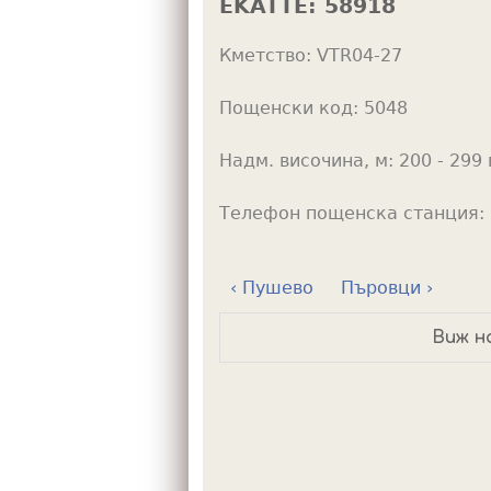
EKATTE:
58918
h
Кметство:
VTR04-27
e
r
Пощенски код:
5048
e
Надм. височина, м:
200 - 299 
Телефон пощенска станция:
‹ Пушево
Пъровци ›
Виж н