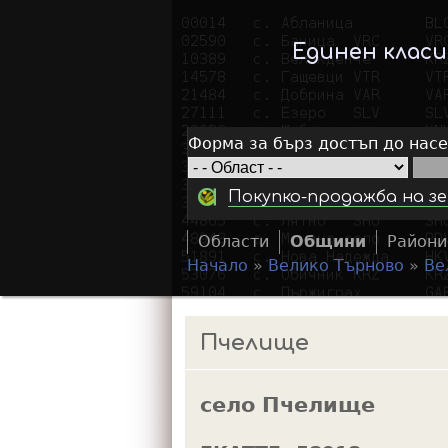
Единен клас
Форма за бърз достъп до нас
Покупко-продажба на зе
Области
Общини
Райони
Начало
»
Велико Търново
»
Ве
Y
o
Пчелище
u
a
село Пчелище
r
e