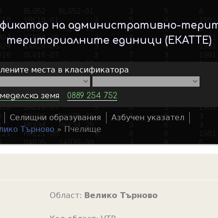
Skip
to
ификатор на административно-тери
main
териториалните единици (ЕКАТТЕ)
content
елените места в класификатора
меделска земя
0889 254 752
Селищни образувания
Азбучен указател
S
лико Търново
»
Пчелище
e
a
r
c
h
Област:
Велико Търново
f