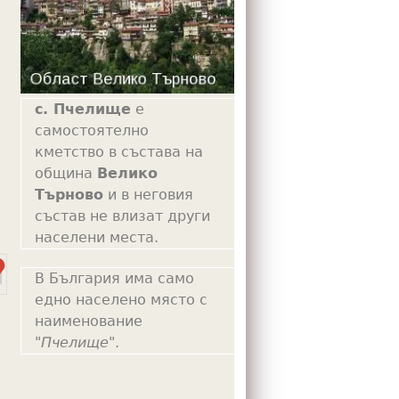
m
с. Пчелище
е
самостоятелно
кметство в състава на
община
Велико
Търново
и в неговия
състав не влизат други
населени места.
В България има само
едно населено място с
наименование
"
Пчелище
".