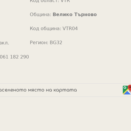
Код област:
VTR
o
r
Община:
Велико Търново
Код община:
VTR04
Регион:
BG32
вкл.
061 182 290
аселеното място на картата