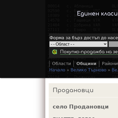
Единен клас
Форма за бърз достъп до нас
Покупко-продажба на зе
Области
Общини
Райони
Начало
»
Велико Търново
»
Ве
Y
o
Продановци
u
a
село Продановци
r
e