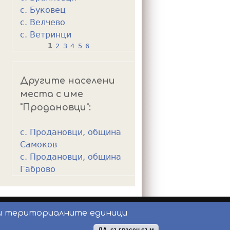
с. Буковец
с. Велчево
с. Ветринци
1
2
3
4
5
6
P
a
Другите населени
g
места с име
e
"Продановци":
s
с. Продановци, община
Самоков
с. Продановци, община
Габрово
и териториалните единици
ползване