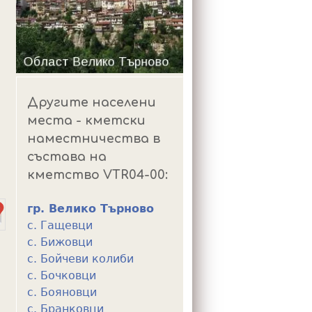
m
Другите населени
места - кметски
наместничества в
състава на
кметство VTR04-00:
гр. Велико Търново
с. Гащевци
с. Бижовци
с. Бойчеви колиби
с. Бочковци
с. Бояновци
с. Бранковци