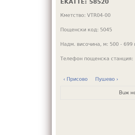
EKATTE:
58520
h
Кметство:
VTR04-00
e
r
Пощенски код:
5045
e
Надм. височина, м:
500 - 699 
Телефон пощенска станция:
‹ Присово
Пушево ›
Виж н