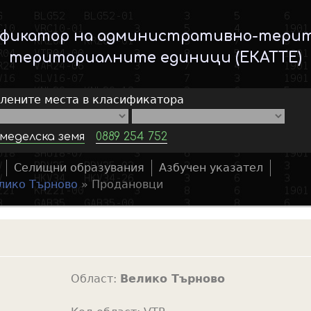
Skip
to
ификатор на административно-тери
main
териториалните единици (ЕКАТТЕ)
content
елените места в класификатора
меделска земя
0889 254 752
Селищни образувания
Азбучен указател
S
лико Търново
»
Продановци
e
a
r
c
h
Област:
Велико Търново
f