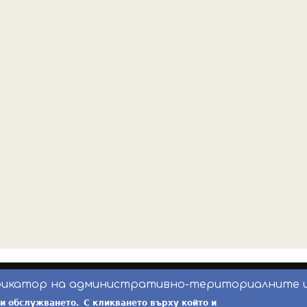
фикатор на административно-териториалните 
инж. Бойчо Добрев
-
ekatte.com
-
условия за 
ри обслужването.
С кликването върху който и