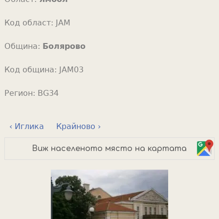
Код област:
JAM
Община:
Болярово
Код община:
JAM03
Регион:
BG34
‹ Иглика
Крайново ›
Виж населеното място на картата