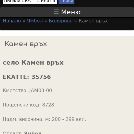
Т
S
ъ
Меню
р
e
Начало
»
Ямбол
»
Болярово
»
Камен връх
с
a
Y
и
r
o
Камен връх
c
u
h
a
f
село Камен връх
r
o
e
EKATTE:
35756
r
h
m
Кметство:
JAM03-00
e
r
Пощенски код:
8728
e
Надм. височина, м:
200 - 299 вкл.
Област:
Ямбол