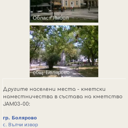
Другите населени места - кметски
наместничества в състава на кметство
JAM03-00:
гр. Болярово
с. Вълчи извор