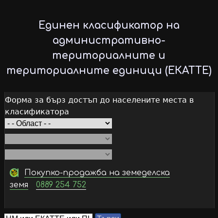
Skip
to
Единен класификатор на
main
административно-
content
териториалните и
териториалните единици (ЕКАТТЕ)
Форма за бърз достъп до населените места в
класификатора
Покупко-продажба на земеделска
земя
0889 254 752