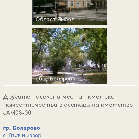
Другите населени места - кметски
наместничества в състава на кметство
JAM03-00:
гр. Болярово
с. Вълчи извор