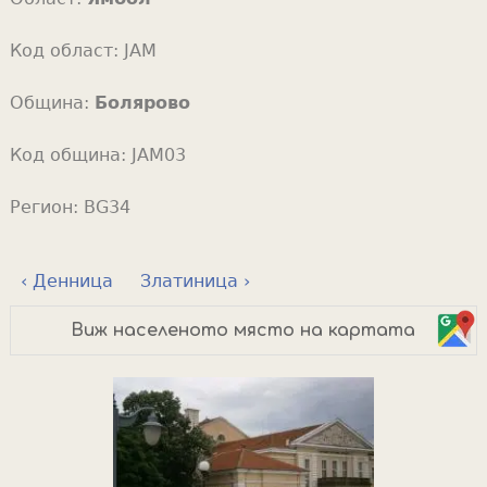
Код област:
JAM
Община:
Болярово
Код община:
JAM03
Регион:
BG34
‹ Денница
Златиница ›
Виж населеното място на картата