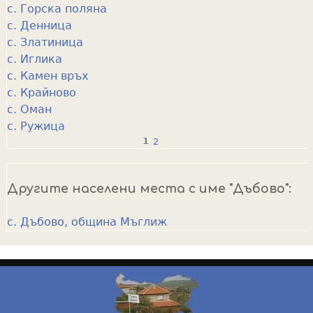
с. Горска поляна
с. Денница
с. Златиница
с. Иглика
с. Камен връх
с. Крайново
с. Оман
с. Ружица
1
2
P
a
Другите населени места с име "Дъбово":
g
e
с. Дъбово, община Мъглиж
s