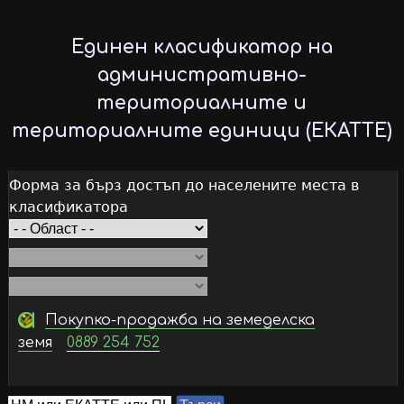
Skip
to
Единен класификатор на
main
административно-
content
териториалните и
териториалните единици (ЕКАТТЕ)
Форма за бърз достъп до населените места в
класификатора
Покупко-продажба на земеделска
земя
0889 254 752