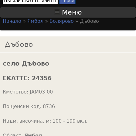
Т
S
ъ
Меню
р
e
Начало
»
Ямбол
»
Болярово
»
Дъбово
с
a
Y
и
r
o
Дъбово
c
u
h
a
f
село Дъбово
r
o
e
EKATTE:
24356
r
h
m
Кметство:
JAM03-00
e
r
Пощенски код:
8736
e
Надм. височина, м:
100 - 199 вкл.
Област:
Ямбол