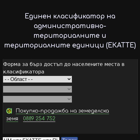
Skip
to
Единен класификатор на
main
административно-
content
териториалните и
териториалните единици (ЕКАТТЕ)
Форма за бърз достъп до населените места в
класификатора
Покупко-продажба на земеделска
земя
0889 254 752