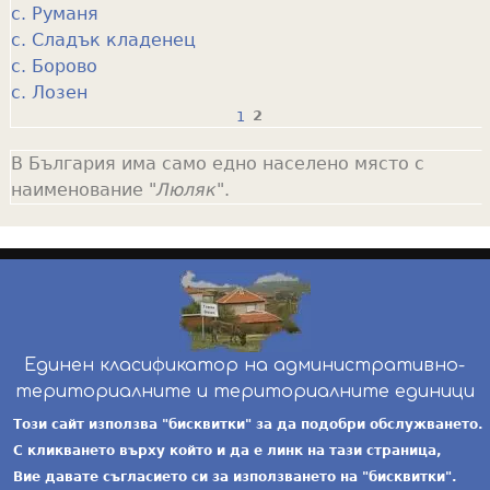
с. Руманя
с. Сладък кладенец
с. Борово
с. Лозен
1
2
P
В България има само едно населено място с
a
наименование "
Люляк
".
g
e
s
Единен класификатор на административно-
териториалните и териториалните единици
инж. Бойчо Добрев
-
ekatte.com
-
условия за
Този сайт използва "бисквитки" за да подобри обслужването.
ползване
С кликването върху който и да е линк на тази страница,
Вие давате съгласието си за използването на "бисквитки".