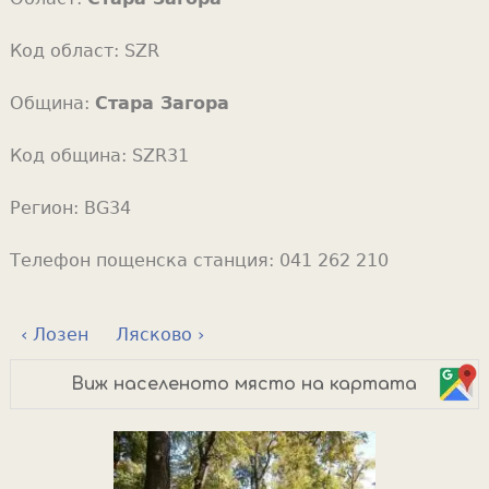
Код област:
SZR
Община:
Стара Загора
Код община:
SZR31
Регион:
BG34
Телефон пощенска станция:
041 262 210
‹ Лозен
Лясково ›
Виж населеното място на картата