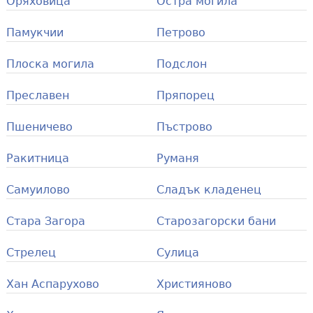
Оряховица
Остра могила
Памукчии
Петрово
Плоска могила
Подслон
Преславен
Пряпорец
Пшеничево
Пъстрово
Ракитница
Руманя
Самуилово
Сладък кладенец
Стара Загора
Старозагорски бани
Стрелец
Сулица
Хан Аспарухово
Християново