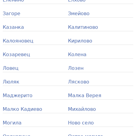
Загоре
Змейово
Казанка
Калитиново
Калояновец
Кирилово
Козаревец
Колена
Ловец
Лозен
Люляк
Лясково
Маджерито
Малка Верея
Малко Кадиево
Михайлово
Могила
Ново село