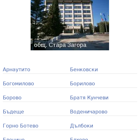
Арнаутито
Бенковски
Богомилово
Борилово
Борово
Братя Кунчеви
Бъдеще
Воденичарово
Горно Ботево
Дълбоки
Еленино
Елхово