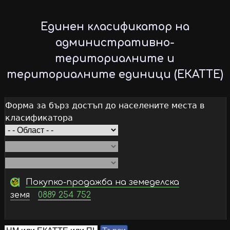
Skip
to
Единен класификатор на
main
административно-
content
териториалните и
териториалните единици (ЕКАТТЕ)
Форма за бърз достъп до населените места в
класификатора
Покупко-продажба на земеделска
земя
0889 254 752