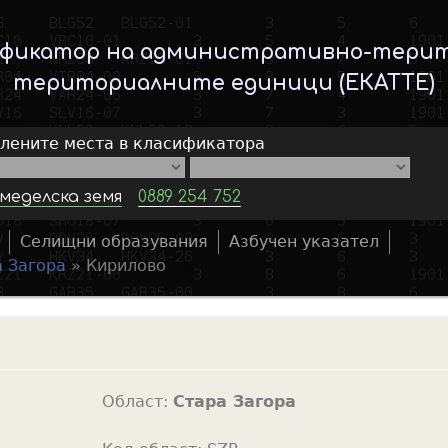
Skip
to
ификатор на административно-тери
main
териториалните единици (ЕКАТТЕ)
content
елените места в класификатора
меделска земя
0889 254 752
Селищни образувания
Азбучен указател
S
а Загора
»
Кирилово
e
a
r
c
h
Област:
Стара Загора
f