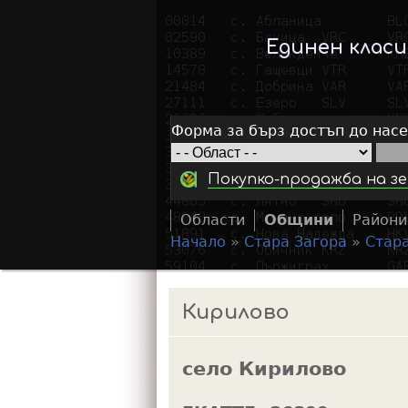
Единен клас
Форма за бърз достъп до нас
Покупко-продажба на зе
Области
Общини
Райони
Начало
»
Стара Загора
»
Стар
Y
o
Кирилово
u
a
село Кирилово
r
e