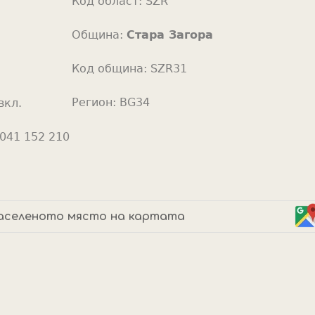
Код област:
SZR
o
r
Община:
Стара Загора
Код община:
SZR31
Регион:
BG34
вкл.
041 152 210
аселеното място на картата