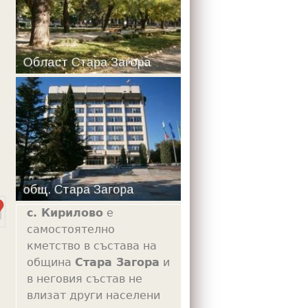
m
с. Кирилово
е
самостоятелно
кметство в състава на
община
Стара Загора
и
в неговия състав не
влизат други населени