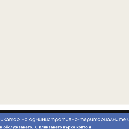
фикатор на административно-териториалните 
инж. Бойчо Добрев
-
ekatte.com
-
условия за 
ри обслужването.
С кликването върху който и