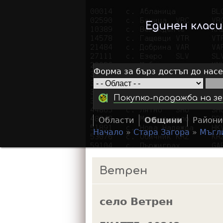
Единен клас
Форма за бърз достъп до нас
Покупко-продажба на зе
Области
Общини
Райони
Начало
»
Стара Загора
»
Мъгл
Y
o
Ветрен
u
a
село Ветрен
r
e