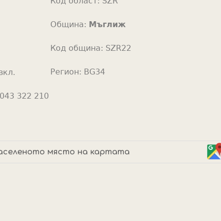
Код област:
SZR
o
r
Община:
Мъглиж
Код община:
SZR22
Регион:
BG34
вкл.
043 322 210
аселеното място на картата