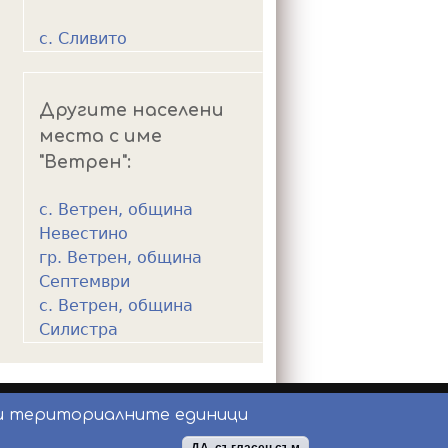
с. Сливито
Другите населени
места с име
"Ветрен":
с. Ветрен, община
Невестино
гр. Ветрен, община
Септември
с. Ветрен, община
Силистра
и териториалните единици
ползване