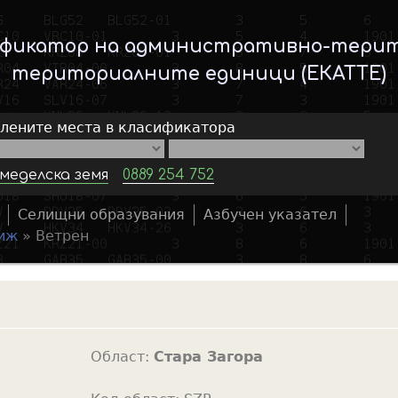
Skip
to
ификатор на административно-тери
main
териториалните единици (ЕКАТТЕ)
content
елените места в класификатора
меделска земя
0889 254 752
Селищни образувания
Азбучен указател
S
иж
»
Ветрен
e
a
r
c
h
Област:
Стара Загора
f