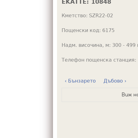
EKATTE:
10848
h
Кметство:
SZR22-02
e
r
Пощенски код:
6175
e
Надм. височина, м:
300 - 499 
Телефон пощенска станция:
‹ Бънзарето
Дъбово ›
Виж н