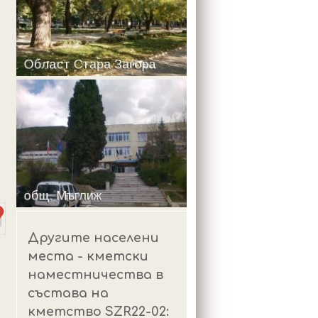
m
Другите населени
места - кметски
наместничества в
състава на
кметство SZR22-02: