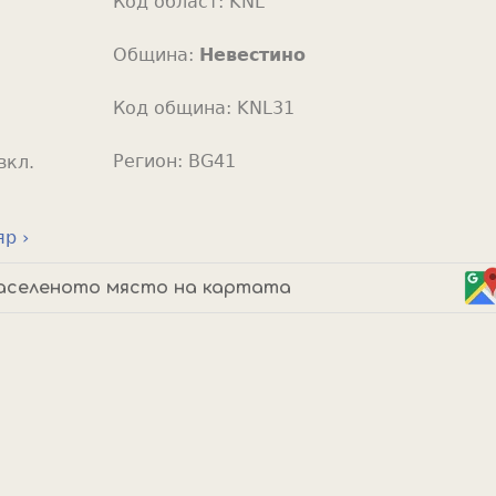
Код област:
KNL
o
r
Община:
Невестино
Код община:
KNL31
Регион:
BG41
вкл.
р ›
аселеното място на картата