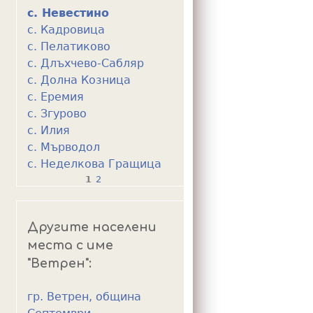
с. Невестино
с. Кадровица
с. Пелатиково
с. Длъхчево-Сабляр
с. Долна Козница
с. Еремия
с. Згурово
с. Илия
с. Мърводол
с. Неделкова Гращица
1
2
P
a
Другите населени
g
места с име
e
"Ветрен":
s
гр. Ветрен, община