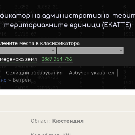
Skip
to
ификатор на административно-тери
main
териториалните единици (ЕКАТТЕ)
content
елените места в класификатора
меделска земя
0889 254 752
Селищни образувания
Азбучен указател
S
ино
»
Ветрен
e
a
r
c
h
Област:
Кюстендил
f