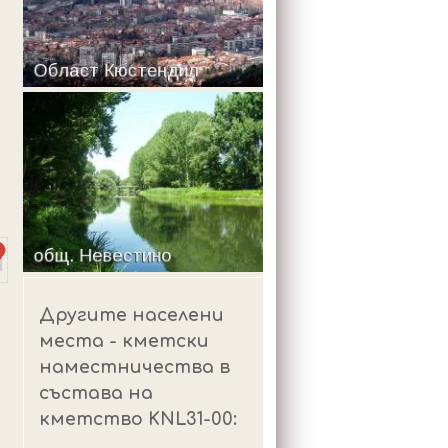
m
Другите населени
места - кметски
наместничества в
състава на
кметство KNL31-00: