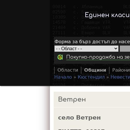
Единен клас
Форма за бърз достъп до нас
Покупко-продажба на зе
Области
Общини
Райони
Начало
»
Кюстендил
»
Невест
Y
o
Ветрен
u
a
село Ветрен
r
e