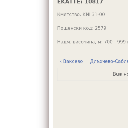
EKATTE:
10817
h
Кметство:
KNL31-00
e
r
Пощенски код:
2579
e
Надм. височина, м:
700 - 999 
‹ Ваксево
Длъхчево-Сабля
Виж н