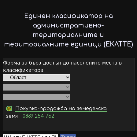
Skip
to
Единен класификатор на
main
административно-
content
териториалните и
териториалните единици (ЕКАТТЕ)
Форма за бърз достъп до населените места в
класификатора
Покупко-продажба на земеделска
земя
0889 254 752