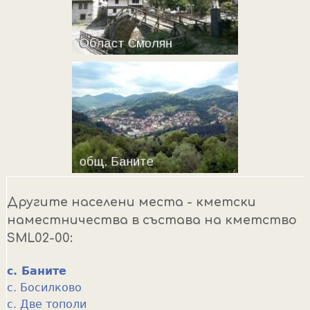
Другите населени места - кметски
наместничества в състава на кметство
SML02-00:
с. Баните
с. Босилково
с. Две тополи