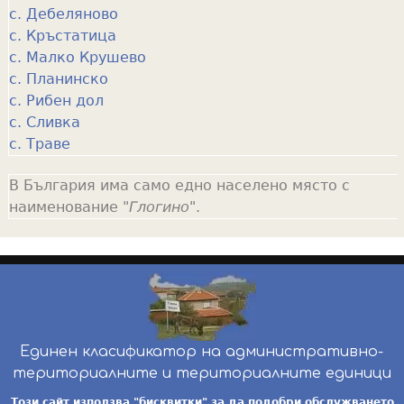
с. Дебеляново
с. Кръстатица
с. Малко Крушево
с. Планинско
с. Рибен дол
с. Сливка
с. Траве
В България има само едно населено място с
наименование "
Глогино
".
Единен класификатор на административно-
териториалните и териториалните единици
инж. Бойчо Добрев
-
ekatte.com
-
условия за
Този сайт използва "бисквитки" за да подобри обслужването.