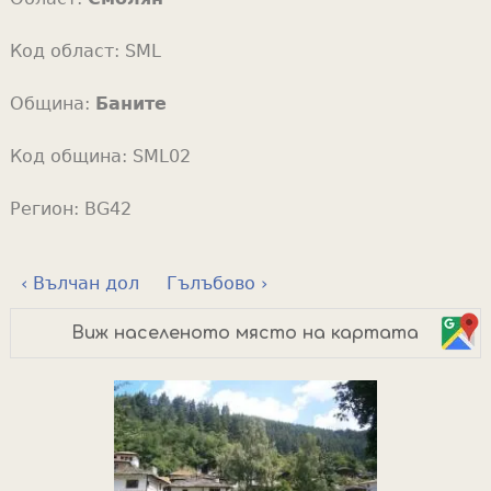
Код област:
SML
Община:
Баните
Код община:
SML02
Регион:
BG42
‹ Вълчан дол
Гълъбово ›
Виж населеното място на картата