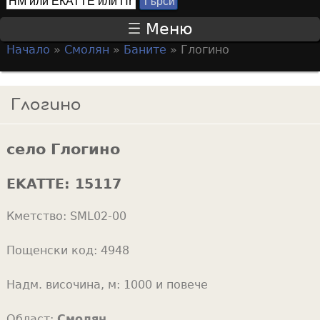
Т
S
ъ
Меню
р
e
Начало
»
Смолян
»
Баните
»
Глогино
с
a
Y
и
r
o
Глогино
c
u
h
a
f
село Глогино
r
o
e
EKATTE:
15117
r
h
m
Кметство:
SML02-00
e
r
Пощенски код:
4948
e
Надм. височина, м:
1000 и повече
Област:
Смолян