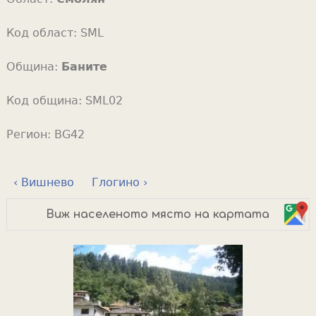
Код област:
SML
Община:
Баните
Код община:
SML02
Регион:
BG42
‹ Вишнево
Глогино ›
Виж населеното място на картата