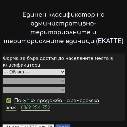
Skip
to
Единен класификатор на
main
административно-
content
териториалните и
териториалните единици (ЕКАТТЕ)
Форма за бърз достъп до населените места в
класификатора
Покупко-продажба на земеделска
земя
0889 254 752