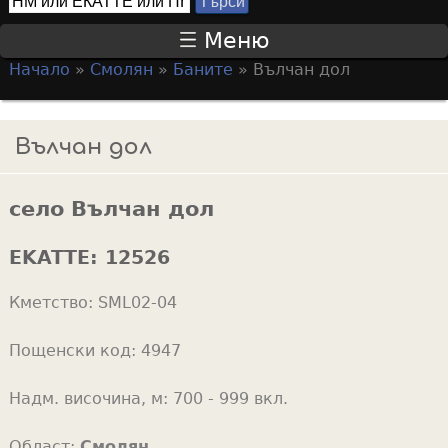
Т
S
ъ
Меню
р
e
Начало
»
Смолян
»
Баните
»
Вълчан дол
с
a
Y
и
r
o
Вълчан дол
c
u
h
a
f
село Вълчан дол
r
o
e
EKATTE:
12526
r
h
m
Кметство:
SML02-04
e
r
Пощенски код:
4947
e
Надм. височина, м:
700 - 999 вкл.
Област:
Смолян