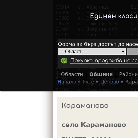
Единен клас
Форма за бърз достъп до нас
Покупко-продажба на зе
Области
Общини
Райони
Начало
»
Русе
»
Ценово
»
Кара
Y
o
Караманово
u
a
село Караманово
r
e