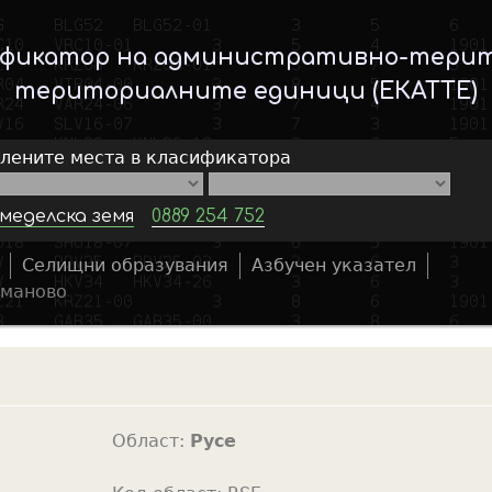
Skip
to
ификатор на административно-тери
main
териториалните единици (ЕКАТТЕ)
content
елените места в класификатора
меделска земя
0889 254 752
Селищни образувания
Азбучен указател
S
маново
e
a
r
c
h
Област:
Русе
f