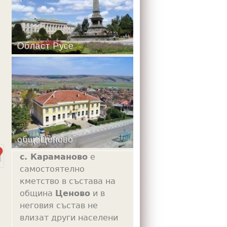
m
с. Караманово
е
самостоятелно
кметство в състава на
община
Ценово
и в
неговия състав не
влизат други населени