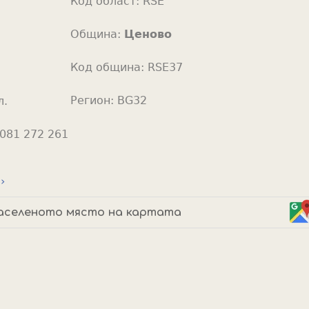
Код област:
RSE
o
r
Община:
Ценово
Код община:
RSE37
Регион:
BG32
л.
081 272 261
›
аселеното място на картата