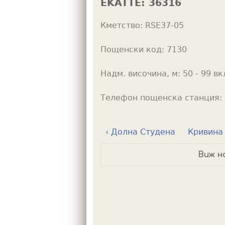
EKATTE:
36316
h
Кметство:
RSE37-05
e
r
Пощенски код:
7130
e
Надм. височина, м:
50 - 99 вк
Телефон пощенска станция:
‹ Долна Студена
Кривина 
Виж н