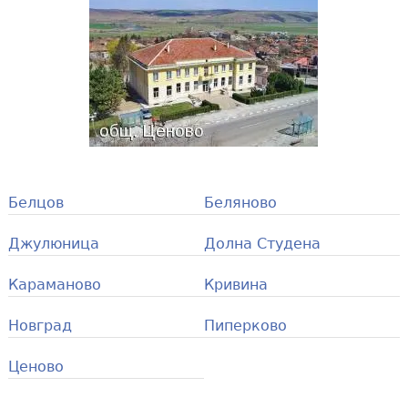
Белцов
Беляново
Джулюница
Долна Студена
Караманово
Кривина
Новград
Пиперково
Ценово