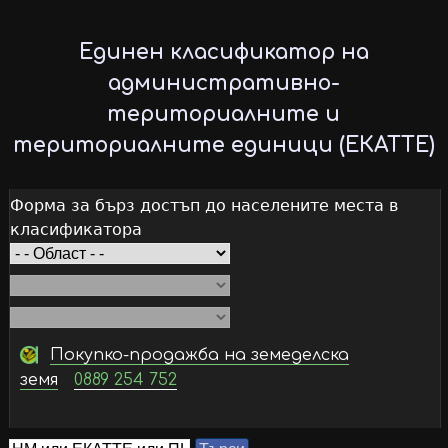
Skip
to
Единен класификатор на
main
административно-
content
териториалните и
териториалните единици (ЕКАТТЕ)
Форма за бърз достъп до населените места в
класификатора
Покупко-продажба на земеделска
земя
0889 254 752