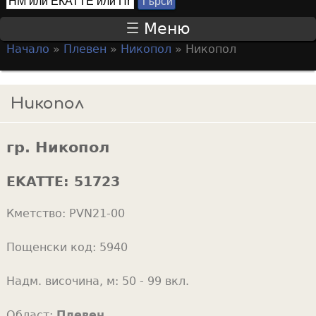
Т
S
ъ
Меню
р
e
Начало
»
Плевен
»
Никопол
»
Никопол
с
a
Y
и
r
o
Никопол
c
u
h
a
f
гр. Никопол
r
o
e
EKATTE:
51723
r
h
m
Кметство:
PVN21-00
e
r
Пощенски код:
5940
e
Надм. височина, м:
50 - 99 вкл.
Област:
Плевен