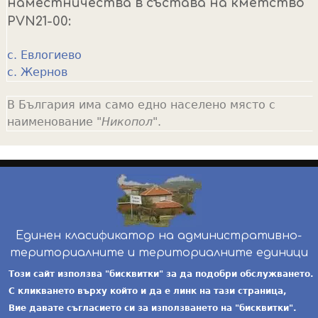
наместничества в състава на кметство
PVN21-00:
с. Евлогиево
с. Жернов
В България има само едно населено място с
наименование "
Никопол
".
Единен класификатор на административно-
териториалните и териториалните единици
инж. Бойчо Добрев
-
ekatte.com
-
условия за
Този сайт използва "бисквитки" за да подобри обслужването.
ползване
С кликването върху който и да е линк на тази страница,
Вие давате съгласието си за използването на "бисквитки".