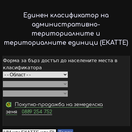
Skip
to
Единен класификатор на
main
административно-
content
териториалните и
териториалните единици (ЕКАТТЕ)
Форма за бърз достъп до населените места в
класификатора
Покупко-продажба на земеделска
земя
0889 254 752