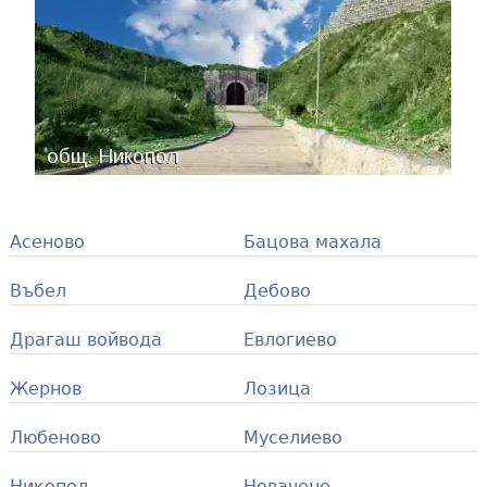
Асеново
Бацова махала
Въбел
Дебово
Драгаш войвода
Евлогиево
Жернов
Лозица
Любеново
Муселиево
Никопол
Новачене