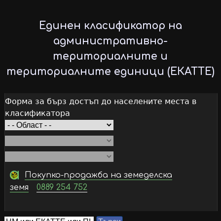
Skip
to
Единен класификатор на
main
административно-
content
териториалните и
териториалните единици (ЕКАТТЕ)
Форма за бърз достъп до населените места в
класификатора
Покупко-продажба на земеделска
земя
0889 254 752