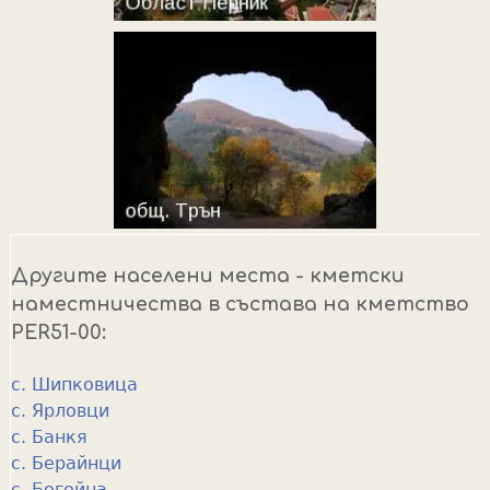
Другите населени места - кметски
наместничества в състава на кметство
PER51-00:
с. Шипковица
с. Ярловци
с. Банкя
с. Берайнци
с. Богойна