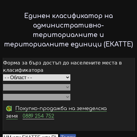
Skip
to
Единен класификатор на
main
административно-
content
териториалните и
териториалните единици (ЕКАТТЕ)
Форма за бърз достъп до населените места в
класификатора
Покупко-продажба на земеделска
земя
0889 254 752