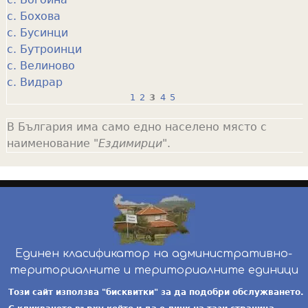
с. Бохова
с. Бусинци
с. Бутроинци
с. Велиново
с. Видрар
1
2
3
4
5
P
В България има само едно населено място с
a
наименование "
Ездимирци
".
g
e
s
Единен класификатор на административно-
териториалните и териториалните единици
инж. Бойчо Добрев
-
ekatte.com
-
условия за
Този сайт използва "бисквитки" за да подобри обслужването.
ползване