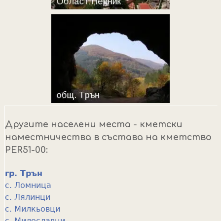
Другите населени места - кметски
наместничества в състава на кметство
PER51-00:
гр. Трън
с. Ломница
с. Лялинци
с. Милкьовци
с. Милославци