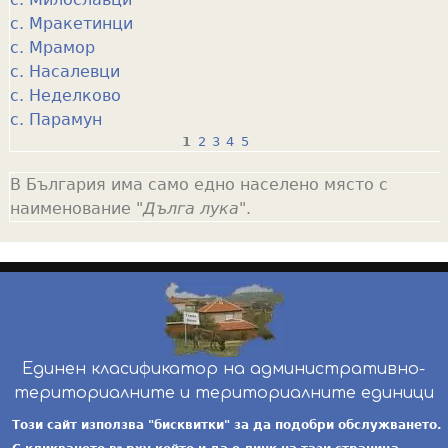
с. Мракетинци
с. Мрамор
с. Насалевци
с. Неделково
с. Парамун
1
2
3
4
5
P
В България има само едно населено място с
a
наименование "
Дълга лука
".
g
e
s
Единен класификатор на административно-
териториалните и териториалните единици
инж. Бойчо Добрев
-
ekatte.com
-
условия за
Този сайт използва "бисквитки" за да подобри обслужването.
ползване