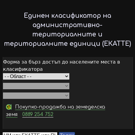
Skip
to
Единен класификатор на
main
административно-
content
териториалните и
териториалните единици (ЕКАТТЕ)
Форма за бърз достъп до населените места в
класификатора
Покупко-продажба на земеделска
земя
0889 254 752