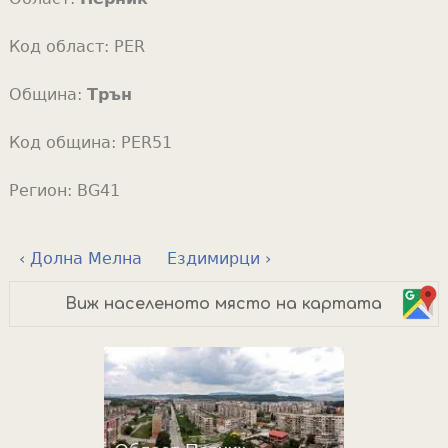
Код област:
PER
Община:
Трън
Код община:
PER51
Регион:
BG41
‹ Долна Мелна
Ездимирци ›
Виж населеното място на картата