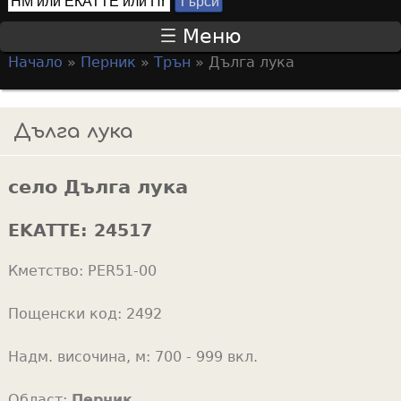
Т
S
ъ
Меню
р
e
Начало
»
Перник
»
Трън
»
Дълга лука
с
a
Y
и
r
o
Дълга лука
c
u
h
a
f
село Дълга лука
r
o
e
EKATTE:
24517
r
h
m
Кметство:
PER51-00
e
r
Пощенски код:
2492
e
Надм. височина, м:
700 - 999 вкл.
Област:
Перник