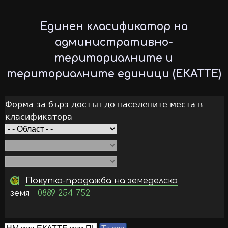
Skip
to
Единен класификатор на
main
административно-
content
териториалните и
териториалните единици (ЕКАТТЕ)
Форма за бърз достъп до населените места в
класификатора
Покупко-продажба на земеделска
земя
0889 254 752