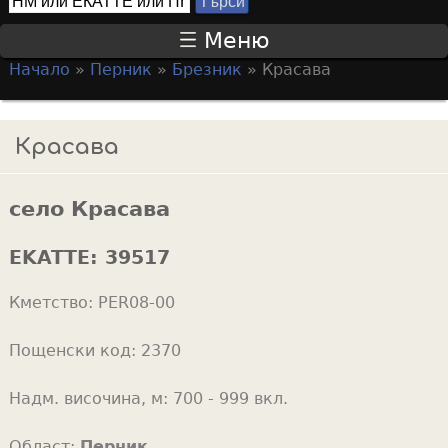
Т
S
ъ
Меню
р
e
Начало
»
Перник
»
Брезник
»
Красава
с
a
Y
и
r
o
Красава
c
u
h
a
f
село Красава
r
o
e
EKATTE:
39517
r
h
m
Кметство:
PER08-00
e
r
Пощенски код:
2370
e
Надм. височина, м:
700 - 999 вкл.
Област:
Перник