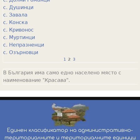
с. Душинци
с. Завала
с. Конска
с. Кривонос
с. Муртинци
с. Непразненци
с. Озърновци
1
2
3
P
В България има само едно населено място с
a
наименование "
Красава
".
g
e
s
Единен класификатор на административно-
териториалните и териториалните единици