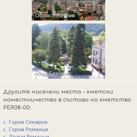
Другите населени места - кметски
наместничества в състава на кметство
PER08-00:
с. Горна Секирна
с. Горни Романци
с. Долни Романци