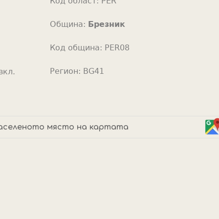
Код област:
PER
o
r
Община:
Брезник
Код община:
PER08
Регион:
BG41
вкл.
аселеното място на картата