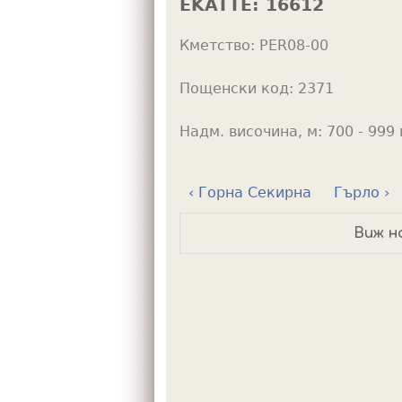
EKATTE:
16612
h
Кметство:
PER08-00
e
r
Пощенски код:
2371
e
Надм. височина, м:
700 - 999 
‹ Горна Секирна
Гърло ›
Виж н