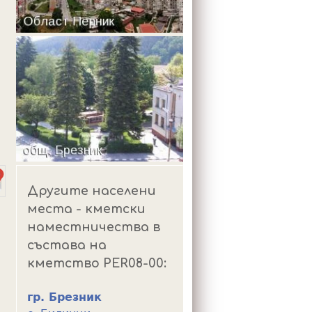
m
Другите населени
места - кметски
наместничества в
състава на
кметство PER08-00:
гр. Брезник