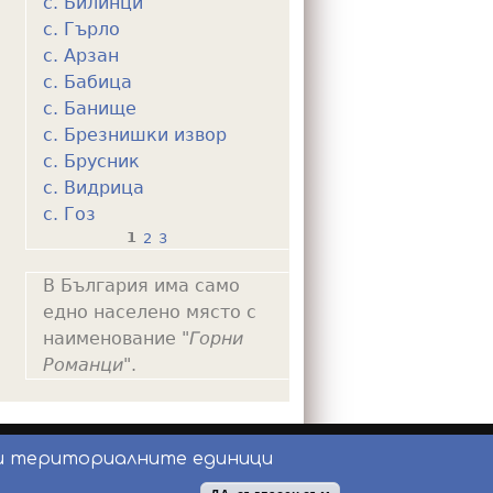
с. Билинци
с. Гърло
с. Арзан
с. Бабица
с. Банище
с. Брезнишки извор
с. Брусник
с. Видрица
с. Гоз
1
2
3
P
В България има само
a
едно населено място с
g
наименование "
Горни
e
Романци
".
s
и териториалните единици
ползване