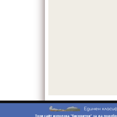
Единен класи
Този сайт използва "бисквитки" за да подоб