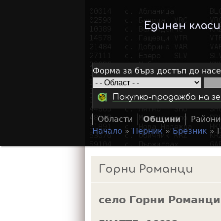
Единен клас
Форма за бърз достъп до нас
Покупко-продажба на зе
Области
Общини
Райони
Начало
»
Перник
»
Брезник
»
Y
o
Горни Романци
u
a
село Горни Романци
r
e