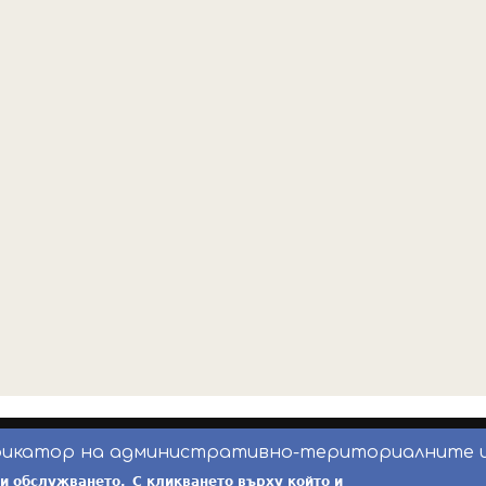
фикатор на административно-териториалните 
инж. Бойчо Добрев
-
ekatte.com
-
условия за 
ри обслужването.
С кликването върху който и