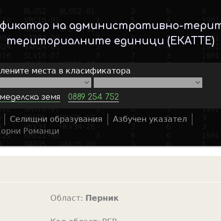
Skip
to
ификатор на административно-тери
main
териториалните единици (ЕКАТТЕ)
content
елените места в класификатора
меделска земя
0889 254 752
Селищни образувания
Азбучен указател
S
Горни Романци
e
a
r
c
h
Област:
Перник
f