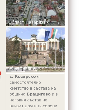
m
с. Козарско
е
самостоятелно
кметство в състава на
община
Брацигово
и в
неговия състав не
влизат други населени