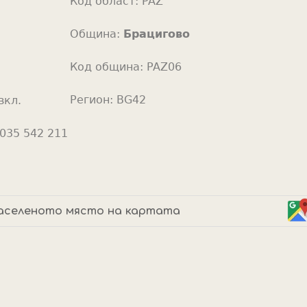
Код област:
PAZ
o
r
Община:
Брацигово
Код община:
PAZ06
Регион:
BG42
вкл.
035 542 211
аселеното място на картата