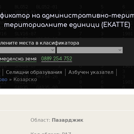
Skip
to
ификатор на административно-тери
main
териториалните единици (ЕКАТТЕ)
content
елените места в класификатора
меделска земя
0889 254 752
Селищни образувания
Азбучен указател
S
ово
»
Козарско
e
a
r
c
h
Област:
Пазарджик
f