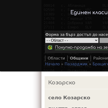
Единен клас
Форма за бърз достъп до нас
Покупко-продажба на зе
Области
Общини
Райони
Начало
»
Пазарджик
»
Брациг
Y
o
Козарско
u
a
село Козарско
r
e