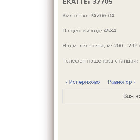
EKATTE:
37705
h
Кметство:
PAZ06-04
e
r
Пощенски код:
4584
e
Надм. височина, м:
200 - 299 
Телефон пощенска станция:
‹ Исперихово
Равногор ›
Виж н