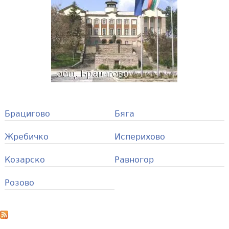
Брацигово
Бяга
Жребичко
Исперихово
Козарско
Равногор
Розово