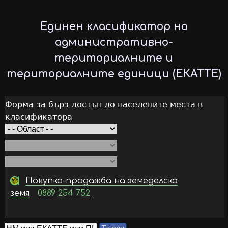
Skip
to
Единен класификатор на
main
административно-
content
териториалните и
териториалните единици (ЕКАТТЕ)
Форма за бърз достъп до населените места в
класификатора
Покупко-продажба на земеделска
земя
0889 254 752