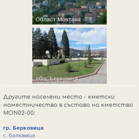
Другите населени места - кметски
наместничества в състава на кметство
MON02-00:
гр. Берковица
с. Балювица