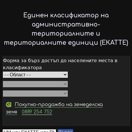
Skip
to
Единен класификатор на
main
административно-
content
териториалните и
териториалните единици (ЕКАТТЕ)
Форма за бърз достъп до населените места в
класификатора
Покупко-продажба на земеделска
земя
0889 254 752