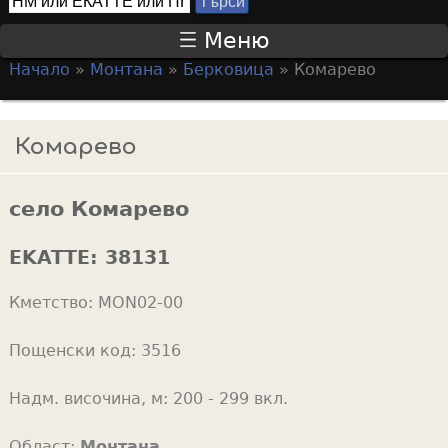
Т
S
ъ
Меню
р
e
Начало
»
Монтана
»
Берковица
»
Комарево
с
a
Y
и
r
o
Комарево
c
u
h
a
f
село Комарево
r
o
e
EKATTE:
38131
r
h
m
Кметство:
MON02-00
e
r
Пощенски код:
3516
e
Надм. височина, м:
200 - 299 вкл.
Област:
Монтана