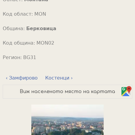
Код област:
MON
Община:
Берковица
Код община:
MON02
Регион:
BG31
‹ Замфирово
Костенци ›
Виж населеното място на картата