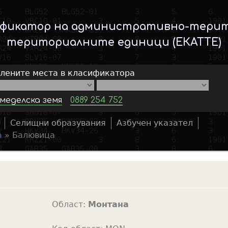
Skip
to
ификатор на административно-тери
main
териториалните единици (ЕКАТТЕ)
content
елените места в класификатора
меделска земя
0889 254 752
Селищни образувания
Азбучен указател
S
а
»
Балювица
e
a
r
c
h
Област:
Монтана
f