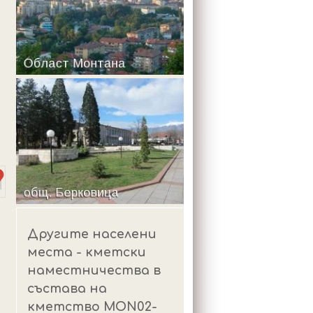
m
Другите населени
места - кметски
наместничества в
състава на
кметство MON02-