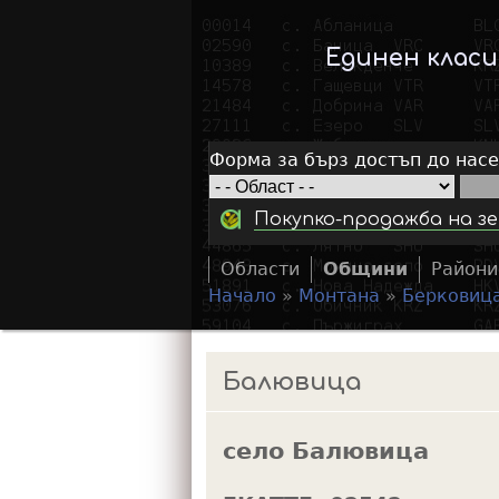
Единен клас
Форма за бърз достъп до нас
Покупко-продажба на зе
Области
Общини
Райони
Начало
»
Монтана
»
Берковиц
Y
o
Балювица
u
a
село Балювица
r
e