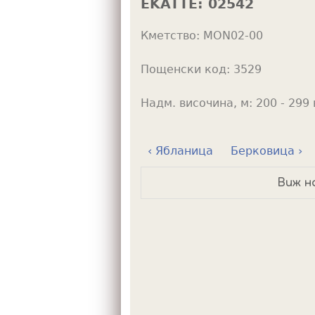
EKATTE:
02542
h
Кметство:
MON02-00
e
r
Пощенски код:
3529
e
Надм. височина, м:
200 - 299 
‹ Ябланица
Берковица ›
Виж н