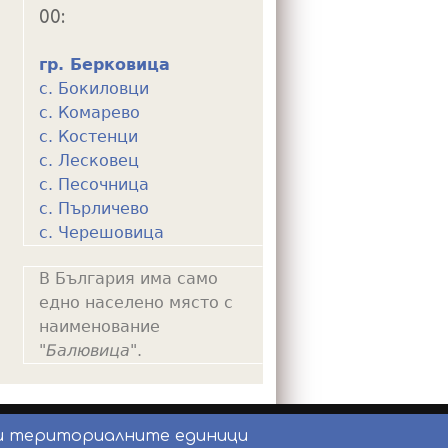
00:
гр. Берковица
с. Бокиловци
с. Комарево
с. Костенци
с. Лесковец
с. Песочница
с. Пърличево
с. Черешовица
В България има само
едно населено място с
наименование
"
Балювица
".
и териториалните единици