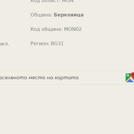
Код област:
MON
o
r
Община:
Берковица
Код община:
MON02
Регион:
BG31
вкл.
аселеното място на картата