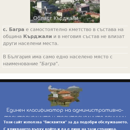
с. Багра
е самостоятелно кметство в състава на
община
Кърджали
и в неговия състав не влизат
други населени места.
В България има само едно населено място с
наименование "
Багра
".
Единен класификатор на административно-
териториалните и териториалните единици
Този сайт използва "бисквитки" за да подобри обслужването.
инж. Бойчо Добрев
-
ekatte.com
-
условия за
С кликването върху който и да е линк на тази страница,