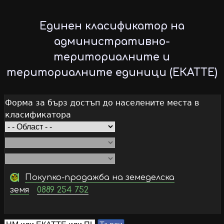
Skip
to
Единен класификатор на
main
административно-
content
териториалните и
териториалните единици (ЕКАТТЕ)
Форма за бърз достъп до населените места в
класификатора
Покупко-продажба на земеделска
земя
0889 254 752