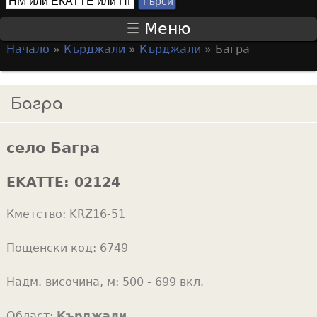
Т
S
ъ
Меню
р
e
Начало
»
Кърджали
»
Кърджали
»
Багра
с
a
Y
и
r
o
Багра
c
u
h
a
f
село Багра
r
o
e
EKATTE:
02124
r
h
m
Кметство:
KRZ16-51
e
r
Пощенски код:
6749
e
Надм. височина, м:
500 - 699 вкл.
Област:
Кърджали