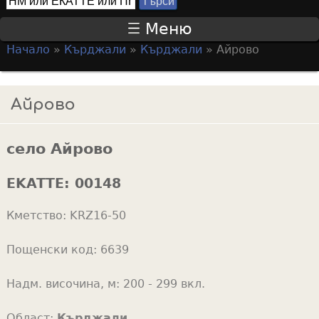
Т
S
ъ
Меню
р
e
Начало
»
Кърджали
»
Кърджали
»
Айрово
с
a
Y
и
r
o
Айрово
c
u
h
a
f
село Айрово
r
o
e
EKATTE:
00148
r
h
m
Кметство:
KRZ16-50
e
r
Пощенски код:
6639
e
Надм. височина, м:
200 - 299 вкл.
Област:
Кърджали