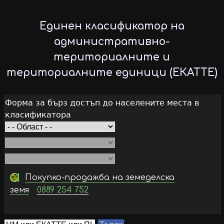
Skip
to
Единен класификатор на
main
административно-
content
териториалните и
териториалните единици (ЕКАТТЕ)
Форма за бърз достъп до населените места в
класификатора
Покупко-продажба на земеделска
земя
0889 254 752