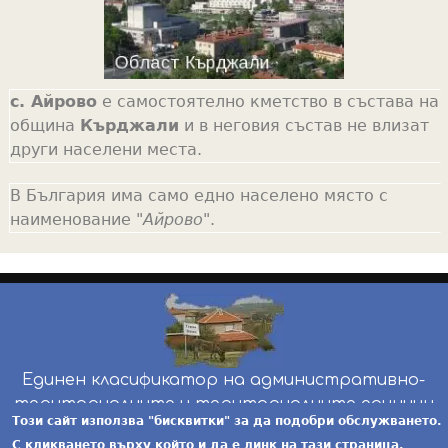
с. Айрово
е самостоятелно кметство в състава на
община
Кърджали
и в неговия състав не влизат
други населени места.
В България има само едно населено място с
наименование "
Айрово
".
Единен класификатор на административно-
териториалните и териториалните единици
Този сайт използва "бисквитки" за да подобри обслужването.
инж. Бойчо Добрев
-
ekatte.com
-
условия за
С кликването върху който и да е линк на тази страница,