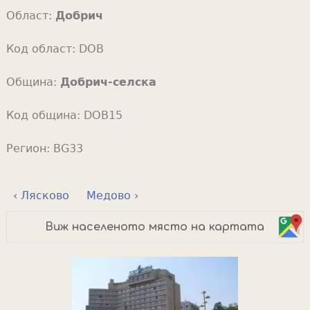
Област:
Добрич
Код област:
DOB
Община:
Добрич-селска
Код община:
DOB15
Регион:
BG33
‹ Лясково
Медово ›
Виж населеното място на картата