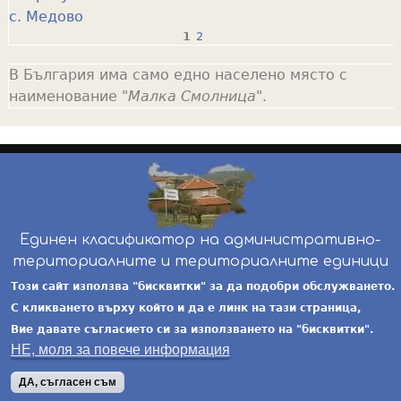
с. Медово
1
2
P
В България има само едно населено място с
a
наименование "
Малка Смолница
".
g
e
s
Единен класификатор на административно-
териториалните и териториалните единици
инж. Бойчо Добрев
-
ekatte.com
-
условия за
Този сайт използва "бисквитки" за да подобри обслужването.
ползване
С кликването върху който и да е линк на тази страница,
Вие давате съгласието си за използването на "бисквитки".
НЕ, моля за повече информация
ДА, съгласен съм