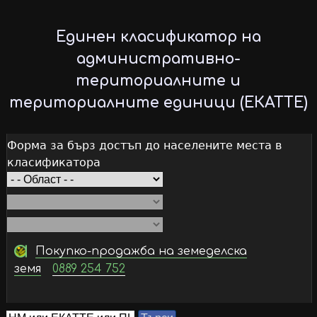
Skip
to
Единен класификатор на
main
административно-
content
териториалните и
териториалните единици (ЕКАТТЕ)
Форма за бърз достъп до населените места в
класификатора
Покупко-продажба на земеделска
земя
0889 254 752