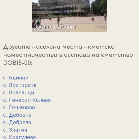
Другите населени места - кметски
наместничества в състава на кметство
DOB15-00:
с. Бдинци
с. Вратарите
с. Врачанци
с. Генерал Колево
с. Гешаново
с. Дебрене
с. Добрево
с. Златия
с. Крагулево