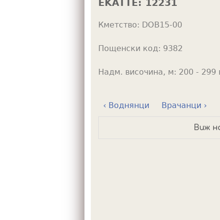
EKATTE:
12231
h
Кметство:
DOB15-00
e
r
Пощенски код:
9382
e
Надм. височина, м:
200 - 299 
‹ Воднянци
Врачанци ›
Виж н