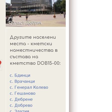
m
Другите населени
места - кметски
наместничества в
състава на
кметство DOB15-00:
с. Бдинци
с. Врачанци
с. Генерал Колево
с. Гешаново
с. Дебрене
с. Добрево
с. Златия