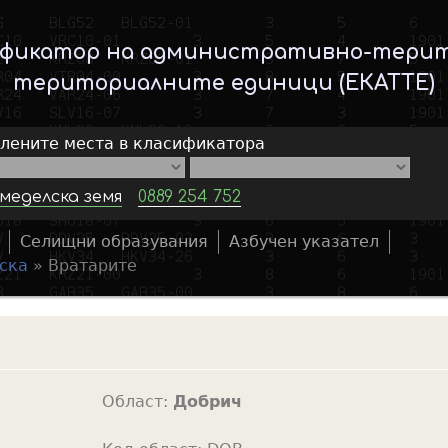
Skip
to
ификатор на административно-тери
main
териториалните единици (ЕКАТТЕ)
content
елените места в класификатора
меделска земя
0889 254 752
Селищни образувания
Азбучен указател
S
ска
»
Вратарите
e
a
r
c
h
Област:
Добрич
f