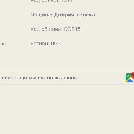
Код област:
DOB
o
r
Община:
Добрич-селска
Код община:
DOB15
Регион:
BG33
вкл.
аселеното място на картата