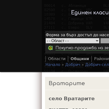
Единен клас
Форма за бърз достъп до нас
Покупко-продажба на зе
Области
Общини
Райони
Начало
»
Добрич
»
Добрич-сел
Y
o
Вратарите
u
a
село Вратарите
r
e