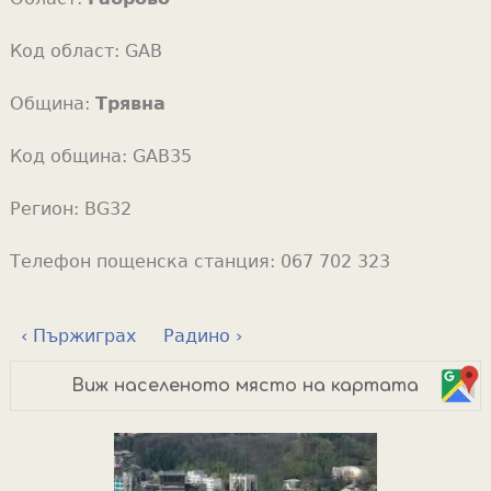
Код област:
GAB
Община:
Трявна
Код община:
GAB35
Регион:
BG32
Телефон пощенска станция:
067 702 323
‹ Пържиграх
Радино ›
Виж населеното място на картата