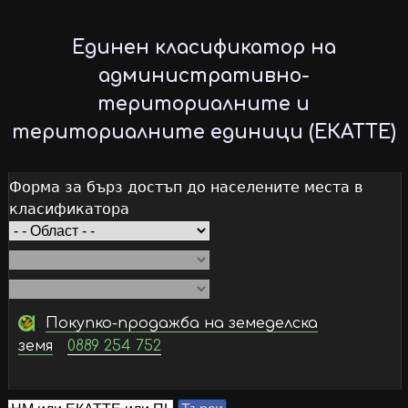
Skip
to
Единен класификатор на
main
административно-
content
териториалните и
териториалните единици (ЕКАТТЕ)
Форма за бърз достъп до населените места в
класификатора
Покупко-продажба на земеделска
земя
0889 254 752