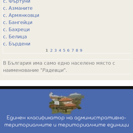
с. Фъртуни
с. Азманите
с. Армянковци
с. Бангейци
с. Бахреци
с. Белица
с. Бърдени
1
2
3
4
5
6
7
8
9
P
В България има само едно населено място с
a
наименование "
Радевци
".
g
e
s
Единен класификатор на административно-
териториалните и териториалните единици
инж. Бойчо Добрев
-
ekatte.com
-
условия за