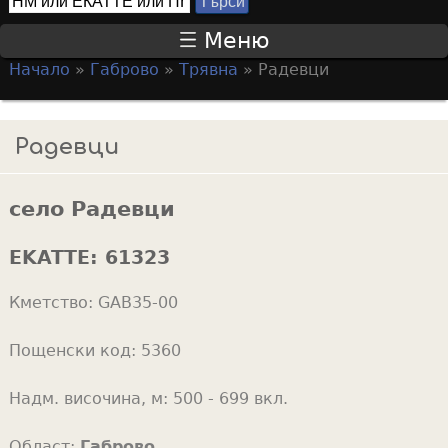
Т
S
ъ
Меню
р
e
Начало
»
Габрово
»
Трявна
»
Радевци
с
a
Y
и
r
o
Радевци
c
u
h
a
f
село Радевци
r
o
e
EKATTE:
61323
r
h
m
Кметство:
GAB35-00
e
r
Пощенски код:
5360
e
Надм. височина, м:
500 - 699 вкл.
Област:
Габрово