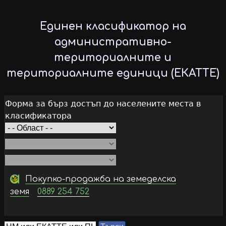
Skip
to
Единен класификатор на
main
административно-
content
териториалните и
териториалните единици (ЕКАТТЕ)
Форма за бърз достъп до населените места в
класификатора
Покупко-продажба на земеделска
земя
0889 254 752