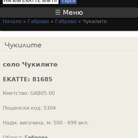
Т
S
ъ
Меню
р
e
Начало
»
Габрово
»
Габрово
»
Чукилите
с
a
Y
и
r
o
Чукилите
c
u
h
a
f
село Чукилите
r
o
e
EKATTE:
81685
r
h
m
Кметство:
GAB05-00
e
r
Пощенски код:
5304
e
Надм. височина, м:
500 - 699 вкл.
Област:
Габрово