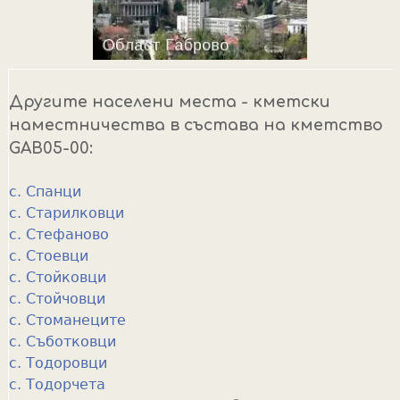
Другите населени места - кметски
наместничества в състава на кметство
GAB05-00:
с. Спанци
с. Старилковци
с. Стефаново
с. Стоевци
с. Стойковци
с. Стойчовци
с. Стоманеците
с. Съботковци
с. Тодоровци
с. Тодорчета