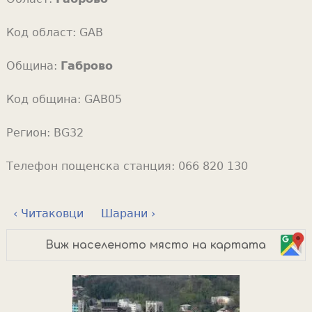
Код област:
GAB
Община:
Габрово
Код община:
GAB05
Регион:
BG32
Телефон пощенска станция:
066 820 130
‹ Читаковци
Шарани ›
Виж населеното място на картата