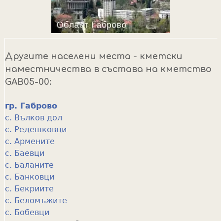
Другите населени места - кметски
наместничества в състава на кметство
GAB05-00:
гр. Габрово
с. Вълков дол
с. Редешковци
с. Армените
с. Баевци
с. Баланите
с. Банковци
с. Бекриите
с. Беломъжите
с. Бобевци