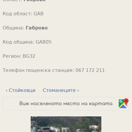
Код област:
GAB
Община:
Габрово
Код община:
GAB05
Регион:
BG32
Телефон пощенска станция:
067 172 211
‹ Стойковци
Стоманеците ›
Виж населеното място на картата