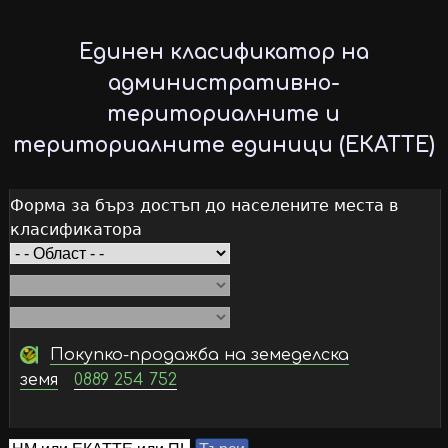
Skip
to
Единен класификатор на
main
административно-
content
териториалните и
териториалните единици (ЕКАТТЕ)
Форма за бърз достъп до населените места в
класификатора
Покупко-продажба на земеделска
земя
0889 254 752