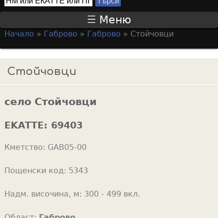
Т
S
ъ
Меню
р
e
Начало
»
Габрово
»
Габрово
»
Стойчовци
с
a
Y
и
r
o
Стойчовци
c
u
h
a
f
село Стойчовци
r
o
e
EKATTE:
69403
r
h
m
Кметство:
GAB05-00
e
r
Пощенски код:
5343
e
Надм. височина, м:
300 - 499 вкл.
Област:
Габрово