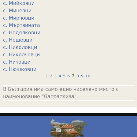
с. Мийковци
с. Миневци
с. Мирчовци
с. Мъртвината
с. Недялковци
с. Нешевци
с. Николовци
с. Николчовци
с. Ничовци
с. Нюшковци
1
2
3
4
5
6
7
8
9
10
P
В България има само едно населено място с
a
наименование "
Папратлива
".
g
e
s