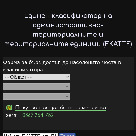
Skip
to
Единен класификатор на
main
административно-
content
териториалните и
териториалните единици (ЕКАТТЕ)
Форма за бърз достъп до населените места в
класификатора
Покупко-продажба на земеделска
земя
0889 254 752